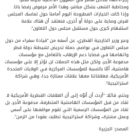
ومخاطبة الشعب بشكل مباشر، وهذا الأمر مرفوض رفضا باتا.
وإذا كانت الخيارات المطروحة اليوم أمامنا حول تماسك المجلس
لفرض وصاية على دولة أو أخرى، فنعتقد أن هناك علامة
استفهام كبرى حول مستقبل مجلس دول التعاون”.
وعبر وزير الخارجية القطري، عن أسفه من “قيادة سفراء من دول
مجلس التعاون في عواصم، حملة تحريض لشيطنة دولة قطر
واتهامها في قضايا دعم الإرهاب، بالتعامل مع مؤسسات
مدفوعة الأجر، ولكن مثل هذه الحملات لن تؤثر إلا على مؤسسات
هامشية، أمّا بالنسبة للمؤسسات المركزية في الولايات المتحدة
الأمريكية، فعلاقاتنا معها علاقات ممتازة جدا، وهي شراكة
استراتيجية”.
وختم، قائلا: “أردت أن أنوّه إلى أن العلاقات القطرية الأمريكية لا
تقاد من قبل المؤسسات الهامشية المتطرفة، مدفوعة الأجر، بل
تقاد من المؤسسات الرسمية التي تقوم مواقفها على أسس
وعمل مشترك، وشراكة استراتيجية تطلبت عقودا من الزمن”.
المصدر: الجزيرة