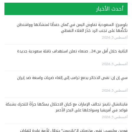
أحدث الأخبار
بلومبرغ: السعودية تفاوض اليمن في عُمان حفظًا لمنشآتها وواشنطن
تحُضُّها على تجنب الرد حَذَرَ الغلاء النفطي
أغسطس 5, 2026
الثانية خلال أقل من 24.. صنعاء تعلن استهداف ناقلة سعودية جديدة
أغسطس 5, 2026
سي إن إن: نقص الذخائر يدفع ترامب إلى إلغاء ضربات واسعة ضد إيران
أغسطس 5, 2026
فاينانشال تايمز: تحالف الإمارات مع كيان الاحتلال يمنحُها جرأةً للتحرك بشبكة
قواعد في أفريقيا وسواحلها على البحر الأحمر
أغسطس 5, 2026
فورين بوليسي: نقص مخزونات الـ”باتريوت” يتحوّل لأزمة عابرة للقارات