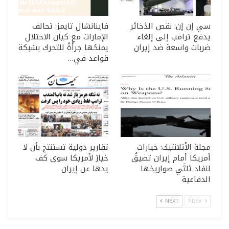
سي إن إن: نقص الذخائر
فاينانشال تايمز: تحالف
يدفع ترامب إلى إلغاء
الإمارات مع كيان الاحتلال
ضربات واسعة ضد إيران
يمنحُها جرأةً للتحرك بشبكة
قواعد في…
مجلة الأتلانتيك: خيارات
تقارير دولية تستنتج بأن لا
أمريكا أمام إيران تضيقُ
خيارَ لأمريكا سوى كف
لنفاد ثلثَي صواريخها
يدها عن إيران
الدفاعية
NEXT
PREV