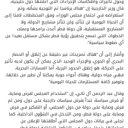
وحول تأثيرات وانعكاسات الإجراءات التي أعلنتها دول خليجية،
قال وزير الخارجية إن “هناك برنامجا تم التوجيه بشأنه، وتم
استعراضه في اجتماع مجلس الوزراء، وفق المخططات، لافتا إلى
أن الحياة اليومية لن تتأثر، ولن تتأثر مشاريع الدولة، ولا
المشاريع المستقبلية، لأن دولة قطر أعدت برامجها وعملت
الخطوات التي تسمح بتحقيق رؤية قطر بشكل مستقل بعيدا عن
أي ضغوط سياسية”.
وأشار إلى أن “هناك تصريحات غير دقيقة عن إغلاق أو الحصار
البحري أو الجوي، والإجراء الوحيد الذي يمكن أن يكون لديه تأثير
على الحركة، هو إغلاق الحدود البرية، أما المسارات البحرية،
فهي مياه دولية، وهناك أجواء جوية يمكننا أن نطير من خلالها،
وتوفير كافة المستلزمات للحياة اليومية”
وقال عبد الرحمن آل ثاني، إن “استخدام المجلس لفرض وصاية،
أو فرض سياسة، تبدأ بفرض سياسات خارجية على دول، ومن ثم
فرض وصاية على دولة من دول المجلس، أو التفكير في فرض
وصاية على دولة قطر، ومن التدخل في الشؤون الداخلية، كما
تجلى في بيانات دول المجلس التي أطلقتها للإعلان عن
إجراءاتها، بتدخل سافر في الشؤون الداخلية لدولة قطر،