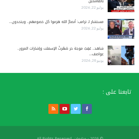
بالفاشلين
يوليو 22, 2026
مستشار لـ ترامب: أنصارُ الله هزموا كل خصومهم.. ويتحدون…
يوليو 22, 2026
شاهد.. عَقِبْ موجة حر صَهَرتْ الإسفلت وإشارات المرور..
عواصف…
يونيو 28, 2026
تابعنا على :
© 2026 - متابعات. All Rights Reserved.