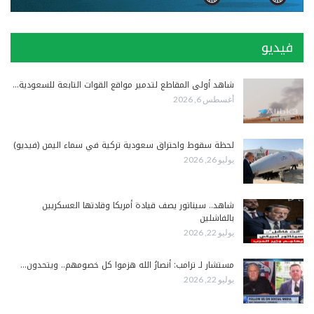
فيديو
شاهد أولى المقاطع لتدمير مواقع القوات التابعة للسعودية…
أغسطس 6, 2026
لحظة سقوط واحتراق سعودية تركية في سماء اليمن (فيديو)
يوليو 26, 2026
شاهد.. سيناتور يصف قيادة أمريكا وقادتها العسكريين
بالفاشلين
يوليو 22, 2026
مستشار لـ ترامب: أنصارُ الله هزموا كل خصومهم.. ويتحدون…
يوليو 22, 2026