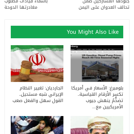
جنودها المشاركين ضمن
بأسماء قيادات مطلوب
تحالف العدوان على اليمن
مغادرتها الدوحة
You Might Also Like
بلومبرغ: الأسعار في أمريكا
الجارديان: تغيير النظام
تكسر الأرقام القياسية..
الإيراني شبه مستحيل..
تضخُّمٌ ينهش جيوب
القول سهل والفعل صعب
الأمريكيين مع…