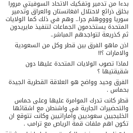
بدءا من تدمير وتفكيك الاتحاد السوفيتي مرورا
بخلق ذرائع لاحتلال افغانستان والعراق وتدمير
سوريا ووووهلم جرا.. وهم في ذلك كما الولايات
المتحدة يستخدمون الجماعات لتنفيذ مايريدون
ثم كذريعة لتواجدهم المباشر..
اذن ماهو الفرق بين قطر وكل من السعودية
والامارات ؟!!
لماذا تصوب الولايات المتحدة عليها دون
شقيقتيها ؟
الفرق وحيد وواضح هو العلاقة القطرية الجيدة
بحماس .
قطر كانت تدرك الموامرة عليها وعلى حماس
والتحضيرات الجارية في واشنطن مع اشقائها
الخليجيين سعوديين واماراتيين وكانت تتوقع ان
تكون اهم ملفات قمة الرياص مع ترامب .