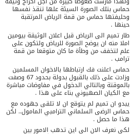
ولهذا مارست ضغوطا كبيرة من اجل اخراج وثيقة
حماس بتلك الصورة السيئة علها تنقذ نفسها
وحليفتها حماس من قمة الرياض المرتقبة
حينها .
طار تميم الى الرياض قبل اعلان الوثيقة بيومين
املا منه ان يوضح الصورة للرياض ولتكون على
علم لتخفف من وطأة ما كان متوقعا من قمة
ترامب .
حماس اعلنت فك ارتباطها بالاخوان المسلمين
وزادت على ذلك بالقبول بدولة بحدود 67 وصفت
بالموقتة وبالتالي الدخول في مفاوضات مباشرة
مع الكيان الصهيوني بناء على هذا .
يبدو ان تميم لم يتوقع ان لا تلقى جهوده مع
حماس الرضى السلماني الترامبي المامول.. لكن
هذا ما حصل .
لكي نعرف الان الى اين تدهب الامور بين