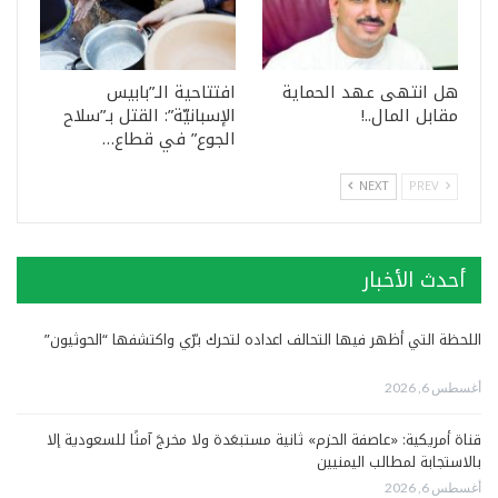
هل انتهى عهد الحماية
افتتاحية الـ”بابيس
مقابل المال..!
الإسبانيّة”: القتل بـ”سلاح
الجوع” في قطاع…
NEXT
PREV
أحدث الأخبار
اللحظة التي أظهر فيها التحالف اعداده لتحرك برّي واكتشفها “الحوثيون”
أغسطس 6, 2026
قناة أمريكية: «عاصفة الحزم» ثانية مستبعَدة ولا مخرجَ آمنًا للسعودية إلا
بالاستجابة لمطالب اليمنيين
أغسطس 6, 2026