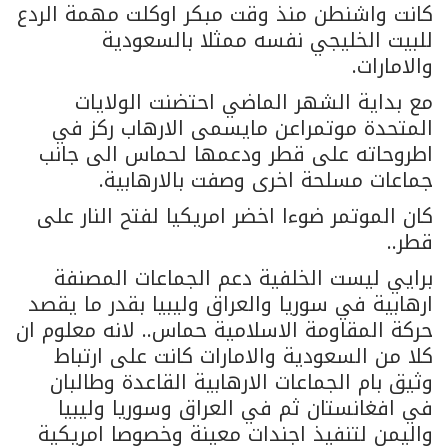
كانت واشنطن منذ وقت مبكر اوكلت مهمة الردع
للبيت الخليجي نفسه ممثلا بالسعودية
والامارات.
مع بداية الشهر الماضي احتضنت الولايات
المتحدة موتمراعن مايسمى الارهاب ركز في
اطروحاته على قطر ودعمها لحماس الى جانب
جماعات مسلحة اخرى وصفت بالارهابية.
كان الموتمر ضوءا اخضر امريكيا لفتح النار على
قطر..
برايي ليست الخلفية دعم الجماعات المصنفة
ارهابية في سوريا والعراق وليبيا بقدر ما يقصد
حركة المقاومة الاسلامية حماس.. لانه معلوم ان
كلا من السعودية والامارات كانت على ارتباط
وثيق بام الجماعات الارهابية القاعدة وطالبان
في افغانستان ثم في العراق وسوريا وليبيا
واليمن لتنفيذ اجندات معينة وخصوصا امريكية