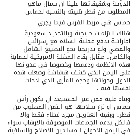
الدوحة وشقيقاتها علينا ان نسأل ماهو
المطلوب من قطر تلبيته بالنسبة لحماس
حماس هي مربط الفرس فيما يجري .
هناك التزامات خليجية وبالتحديد سعودية
اماراتية بدفع عملية السلام مع إسرائيل
والمضي ولو تدريجيا نحو التطبيع الشامل
والكامل.. مقابل بقاء المظلة الامريكية لحماية
هذه الانظمة ودعمها وخصوصا في عدوانها
على اليمن الذي كشف هشاشة وضعف هده
الدول وخوائها وحجم المأزق الذي ادخلت
نفسها فيه .
وبناء عليه فمن غير المستبعد ان يكون رأس
حماس او نزع سلاحها هو الثمن المطلوب من
قطر.. وبقية العناوين مجرد غطاء فقط والا
فالكل يدعم الجماعات الموصوفة بالارهاب سواء
في اليمن الاخوان المسلمين الاصلاح والسلفية