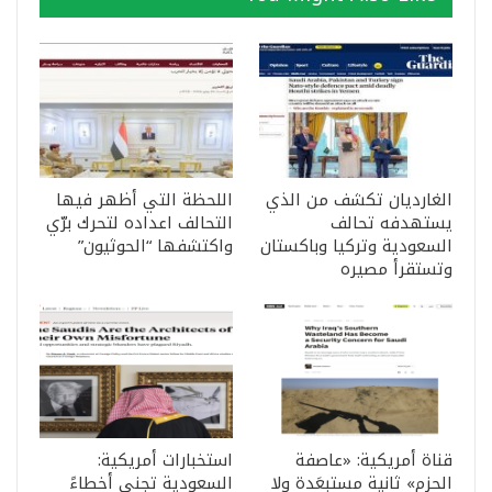
الغارديان تكشف من الذي
اللحظة التي أظهر فيها
يستهدفه تحالف
التحالف اعداده لتحرك برّي
السعودية وتركيا وباكستان
واكتشفها “الحوثيون”
وتستقرأ مصيره
قناة أمريكية: «عاصفة
استخبارات أمريكية:
الحزم» ثانية مستبعَدة ولا
السعودية تجني أخطاءً