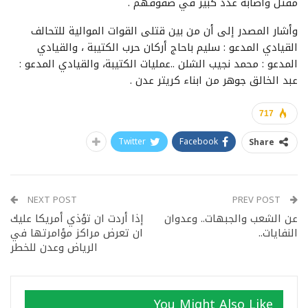
مقتل واصابة عدد كبير في صفوفهم .
وأشار المصدر إلى أن من بين قتلى القوات الموالية للتحالف
القيادي المدعو : سليم باحاج أركان حرب الكتيبة ، والقيادي
المدعو : محمد نجيب الشلن ..عمليات الكتيبة، والقيادي المدعو :
عبد الخالق جوهر من ابناء كريتر عدن .
717
Twitter
Facebook
Share
NEXT POST
PREV POST
عن الشعب والجبهات.. وعدوان
إذا أردت ان تؤذي أمريكا عليك
النفايات..
ان تعرض مراكز مؤامرتها في
الرياض وعدن للخطر
You Might Also Like