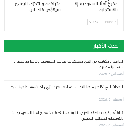
مخرجَ آمنًا للسعودية إلا
متراكمة والتحرّك اليمنيّ
بالاستجابة…
سيقوّض مُلك ابن…
NEXT
PREV
أحدث الأخبار
الغارديان تكشف من الذي يستهدفه تحالف السعودية وتركيا وباكستان
وتستقرأ مصيره
أغسطس 7, 2026
اللحظة التي أظهر فيها التحالف اعداده لتحرك برّي واكتشفها “الحوثيون”
أغسطس 6, 2026
قناة أمريكية: «عاصفة الحزم» ثانية مستبعَدة ولا مخرجَ آمنًا للسعودية إلا
بالاستجابة لمطالب اليمنيين
أغسطس 6, 2026