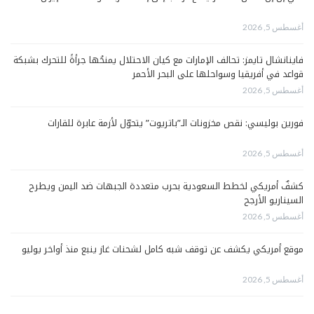
أغسطس 5, 2026
فاينانشال تايمز: تحالف الإمارات مع كيان الاحتلال يمنحُها جرأةً للتحرك بشبكة
قواعد في أفريقيا وسواحلها على البحر الأحمر
أغسطس 5, 2026
فورين بوليسي: نقص مخزونات الـ”باتريوت” يتحوّل لأزمة عابرة للقارات
أغسطس 5, 2026
كشفٌ أمريكي لخطط السعودية بحرب متعددة الجبهات ضد اليمن ويطرح
السيناريو الأرجح
أغسطس 5, 2026
موقع أمريكي يكشف عن توقف شبه كامل لشحنات غاز ينبع منذ أواخر يوليو
أغسطس 5, 2026