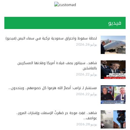
فيديو
لحظة سقوط واحتراق سعودية تركية في سماء اليمن (فيديو)
يوليو 26, 2026
شاهد.. سيناتور يصف قيادة أمريكا وقادتها العسكريين
بالفاشلين
يوليو 22, 2026
مستشار لـ ترامب: أنصارُ الله هزموا كل خصومهم.. ويتحدون…
يوليو 22, 2026
شاهد.. عَقِبْ موجة حر صَهَرتْ الإسفلت وإشارات المرور..
عواصف…
يونيو 28, 2026