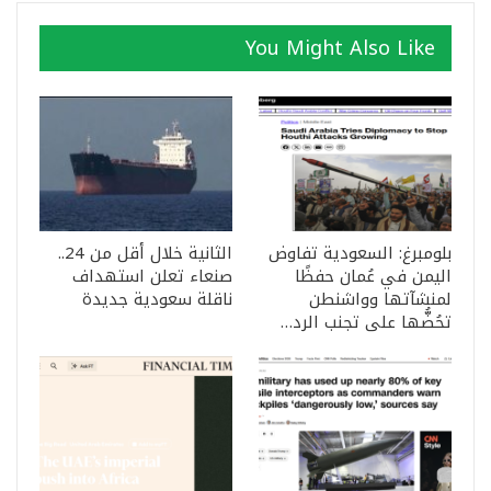
You Might Also Like
بلومبرغ: السعودية تفاوض
الثانية خلال أقل من 24..
اليمن في عُمان حفظًا
صنعاء تعلن استهداف
لمنشآتها وواشنطن
ناقلة سعودية جديدة
تحُضُّها على تجنب الرد…