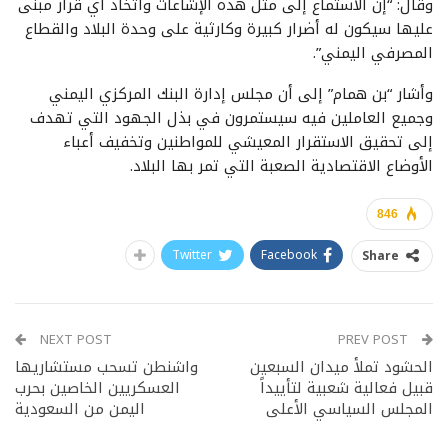
وقال: “إن الاستماع إلى مثل هذه الإشاعات واتخاذ أي قرار مبنى
عليها سيكون له أضرار كبيرة وكارثية على وحدة البلاد والقطاع
المصرفي اليمني”.
وأشار “بن همام” إلى أن مجلس إدارة البنك المركزي اليمني
وجميع العاملين فيه سيستمرون في بذل الجهود التي تهدف
إلى تحقيق الاستقرار المعيشي للمواطنين وتخفيف أعباء
الأوضاع الاقتصادية الصعبة التي تمر بها البلاد.
846
Twitter
Facebook
Share
NEXT POST
PREV POST
الحشود تملأ ميدان السبعين
واشنطن تسحب مستشاريها
قبيل فعالية شعبية لتأييداً
العسكريين الخاصين بحرب
المجلس السياسي الأعلى
اليمن من السعودية