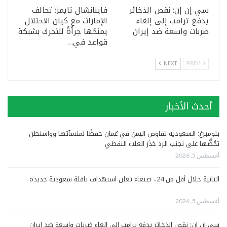
سي إن إن: نقص الذخائر
فاينانشال تايمز: تحالف
يدفع ترامب إلى إلغاء
الإمارات مع كيان الاحتلال
ضربات واسعة ضد إيران
يمنحُها جرأةً للتحرك بشبكة
قواعد في…
NEXT
PREV
أحدث الأخبار
بلومبرغ: السعودية تفاوض اليمن في عُمان حفظًا لمنشآتها وواشنطن
تحُضُّها على تجنب الرد حَذَرَ الغلاء النفطي
أغسطس 5, 2026
الثانية خلال أقل من 24.. صنعاء تعلن استهداف ناقلة سعودية جديدة
أغسطس 5, 2026
سي إن إن: نقص الذخائر يدفع ترامب إلى إلغاء ضربات واسعة ضد إيران