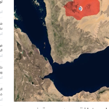
لو
أغس
شا
بضر
أغس
قو
ال
أغس
بل
وو
أغس
جد
أغس