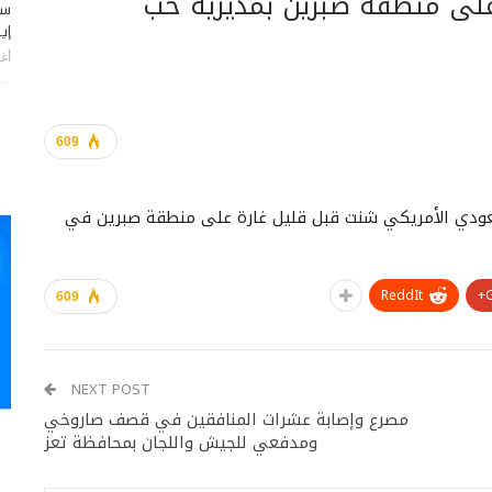
على منطقة صبرين بمديرية خب
سي
إير
أغس
609
سعودي الأمريكي شنت قبل قليل غارة على منطقة صبرين في
ReddIt
609
NEXT POST
مصرع وإصابة عشرات المنافقين في قصف صاروخي
ومدفعي للجيش واللجان بمحافظة تعز