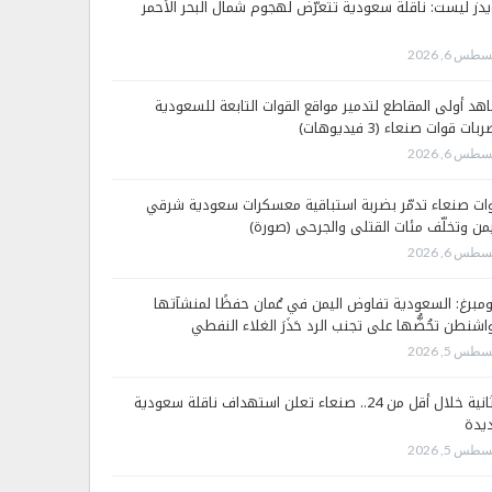
يدز ليست: ناقلة سعودية تتعرّض لهجوم شمال البحر الأحمر
طس 6, 2026
هد أولى المقاطع لتدمير مواقع القوات التابعة للسعودية
بات قوات صنعاء (3 فيديوهات)
طس 6, 2026
ات صنعاء تدمّر بضربة استباقية معسكرات سعودية شرقي
يمن وتخلّف مئات القتلى والجرحى (صورة)
طس 6, 2026
ومبرغ: السعودية تفاوض اليمن في عُمان حفظًا لمنشآتها
اشنطن تحُضُّها على تجنب الرد حَذَرَ الغلاء النفطي
طس 5, 2026
الثانية خلال أقل من 24.. صنعاء تعلن استهداف ناقلة سعودية
يدة
طس 5, 2026