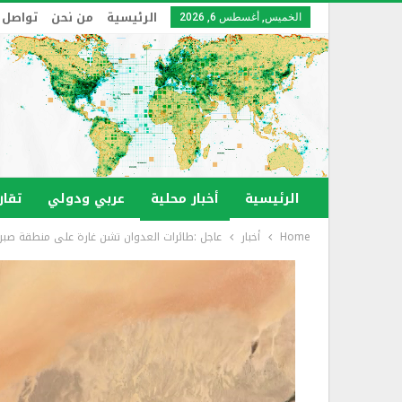
الرئيسية
من نحن
تواصل 
الخميس, أغسطس 6, 2026
الرئيسية
أخبار محلية
عربي ودولي
تقار
Home
أخبار
عاجل :طائرات العدوان تشن غارة على منطقة صب