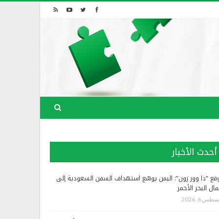
أحدث الأخبار
قع “ذا وور زون”: اليمن يوسّع استهداف السفن السعودية إلى
ال البحر الأحمر
طس 6, 2026