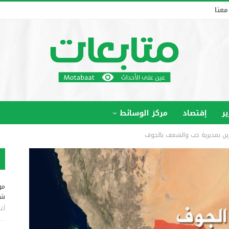
معنا
ير
إقتصاد
مركز الوسائط
رين بمديرية خب والشعف بالجوف
مو
شم
أغس