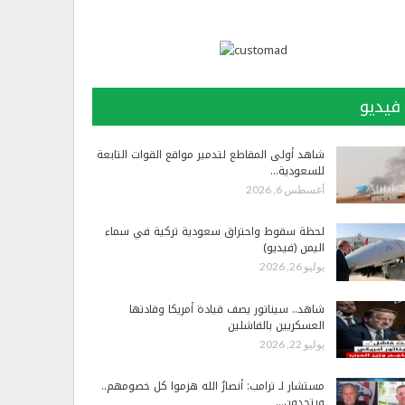
فيديو
شاهد أولى المقاطع لتدمير مواقع القوات التابعة
للسعودية…
أغسطس 6, 2026
لحظة سقوط واحتراق سعودية تركية في سماء
اليمن (فيديو)
يوليو 26, 2026
شاهد.. سيناتور يصف قيادة أمريكا وقادتها
العسكريين بالفاشلين
يوليو 22, 2026
مستشار لـ ترامب: أنصارُ الله هزموا كل خصومهم..
ويتحدون…