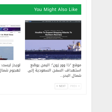
You Might Also Like
موقع “ذا وور زون”: اليمن يوسّع
لويدز ليست: 
استهداف السفن السعودية إلى
لهجوم شمال ا
شمال البحر…
NEXT
PREV