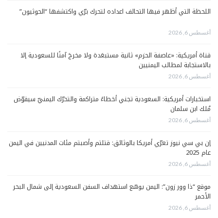
اللحظة التي أظهر فيها التحالف اعداده لتحرك برّي واكتشفها “الحوثيون”
أغسطس 6, 2026
قناة أمريكية: «عاصفة الحزم» ثانية مستبعَدة ولا مخرجَ آمنًا للسعودية إلا
بالاستجابة لمطالب اليمنيين
أغسطس 6, 2026
استخبارات أمريكية: السعودية تجني أخطاءً متراكمة والتحرّك اليمنيّ سيقوّض
مُلك ابن سلمان
أغسطس 6, 2026
إن بي سي نيوز تعرّي أمريكا بالوثائق: قتلتم وأصبتم مئات المدنيين في اليمن
عام 2025
أغسطس 6, 2026
موقع “ذا وور زون”: اليمن يوسّع استهداف السفن السعودية إلى شمال البحر
الأحمر
أغسطس 6, 2026