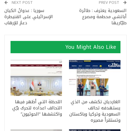
NEXT POST
PREV POST
السعودية يعترف : طائرة
سوريا : عدوانُ الكيان
أباتشي محطمة ومصرع
الإسرائيلي على القنيطرة
طيّاريها
دعمٌ للإرهاب
You Might Also Like
الغارديان تكشف من الذي
اللحظة التي أظهر فيها
يستهدفه تحالف
التحالف اعداده لتحرك برّي
السعودية وتركيا وباكستان
واكتشفها “الحوثيون”
وتستقرأ مصيره