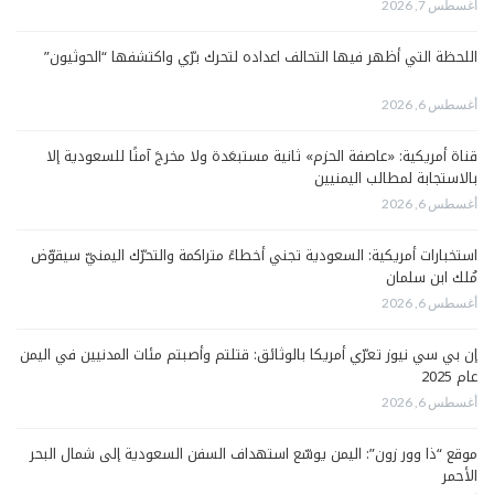
أغسطس 7, 2026
اللحظة التي أظهر فيها التحالف اعداده لتحرك برّي واكتشفها “الحوثيون”
أغسطس 6, 2026
قناة أمريكية: «عاصفة الحزم» ثانية مستبعَدة ولا مخرجَ آمنًا للسعودية إلا
بالاستجابة لمطالب اليمنيين
أغسطس 6, 2026
استخبارات أمريكية: السعودية تجني أخطاءً متراكمة والتحرّك اليمنيّ سيقوّض
مُلك ابن سلمان
أغسطس 6, 2026
إن بي سي نيوز تعرّي أمريكا بالوثائق: قتلتم وأصبتم مئات المدنيين في اليمن
عام 2025
أغسطس 6, 2026
موقع “ذا وور زون”: اليمن يوسّع استهداف السفن السعودية إلى شمال البحر
الأحمر