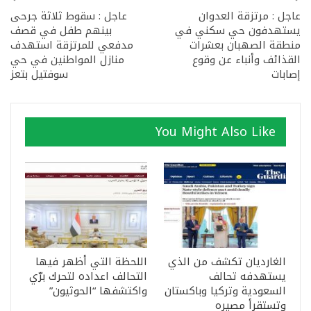
عاجل : مرتزقة العدوان
عاجل : سقوط ثلاثة جرحى
يستهدفون حي سكني في
بينهم طفل في قصف
منطقة الصهبان بعشرات
مدفعي للمرتزقة استهدف
القذائف وأنباء عن وقوع
منازل المواطنين في حي
إصابات
سوفتيل بتعز
You Might Also Like
الغارديان تكشف من الذي
اللحظة التي أظهر فيها
يستهدفه تحالف
التحالف اعداده لتحرك برّي
السعودية وتركيا وباكستان
واكتشفها “الحوثيون”
وتستقرأ مصيره