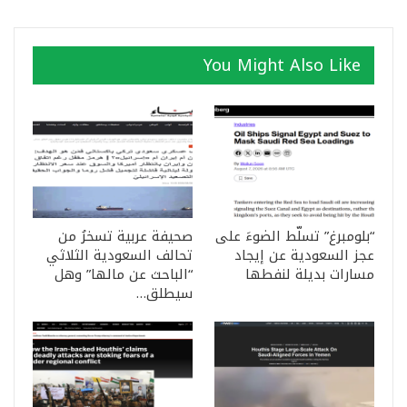
You Might Also Like
“بلومبرغ” تسلّط الضوءَ على
صحيفة عربية تسخرُ من
عجز السعودية عن إيجاد
تحالف السعودية الثلاثي
مسارات بديلة لنفطها
“الباحث عن مالها” وهل
سيطلق…