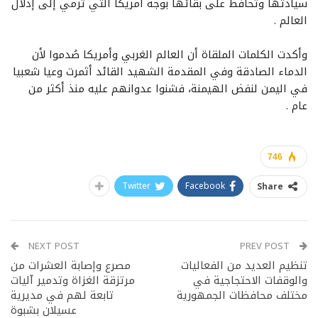
سيادتها وتحافظ على بقائها بوجه أمريكا التي ترمي إلى إذلال
العالم .
وأكدت الكلمات الملقاة أن العالم الغربي وأمريكا صُدموا لأن
الدماء الصادقة وفي المقدمة الشهيد القائد أثمرت وعيا شعبيا
في اليمن لنفض الهيمنة، فشنوا عدوانهم عليه منذ أكثر من
عام .
746
Twitter
Facebook
Share
NEXT POST
PREV POST
تنظيم العديد من الفعاليات
مصرع وإصابة العشرات من
والوقفات الاحتجاجية في
مرتزقة الغزاة وتدمير آليات
مختلف محافظات الجمهورية
تابعة لهم في مديرية
عسيلان بشبوة