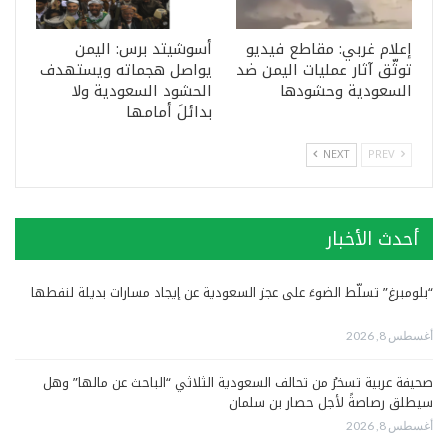
إعلام غربي: مقاطع فيديو
أسوشيتد برس: اليمن
توثّق آثار عمليات اليمن ضد
يواصل هجماته ويستهدف
السعودية وحشودها
الحشود السعودية ولا
بدائلَ أمامها
NEXT
PREV
أحدث الأخبار
“بلومبرغ” تسلّط الضوءَ على عجز السعودية عن إيجاد مسارات بديلة لنفطها
أغسطس 8, 2026
صحيفة عربية تسخرُ من تحالف السعودية الثلاثي “الباحث عن مالها” وهل
سيطلق رصاصةً لأجل حصار بن سلمان
أغسطس 8, 2026