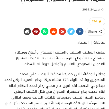
On
أبريل 24, 2016
624
Share
متابعات | البيضاء
نظمت السلطة المحلية والمكتب التنفيذي وأعيان ووجهاء
ومشائخ مدينة رداع اليوم وقفة احتجاجية تنديداً باستمرار
العدوان السعودي الغاشم وتواصل خروقاته للهدنه.
وخلال الوقفة، التي حضرها محافظ البيضاء علي محمد
المنصوري وقائد اللواء ١٣٩ مشاه ميكا برداع العميد الركن احمد
عبدالولي الذهب، اكد امين عام محلي رداع احمد العكام ادانة
ابناء مدينة رداع لاستمرار العدوان في قتل الشعب اليمني
وتدمير البنية التحتية وخروقاته للهدنه الخاصة بوقف اطلاق
النار، موضحا ان هذه الوقفه رسالة الى الامم المتحدة وكل دول
العالم بما يتعرض له الشعب من استهداف وتدمير شامل.