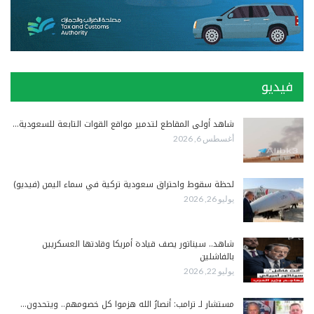
فيديو
شاهد أولى المقاطع لتدمير مواقع القوات التابعة للسعودية…
أغسطس 6, 2026
لحظة سقوط واحتراق سعودية تركية في سماء اليمن (فيديو)
يوليو 26, 2026
شاهد.. سيناتور يصف قيادة أمريكا وقادتها العسكريين
بالفاشلين
يوليو 22, 2026
مستشار لـ ترامب: أنصارُ الله هزموا كل خصومهم.. ويتحدون…