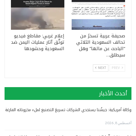
صحيفة عربية تسخرُ من
إعلام غربي: مقاطع فيديو
تحالف السعودية الثلاثي
توثّق آثار عمليات اليمن ضد
“الباحث عن مالها” وهل
السعودية وحشودها
سيطلق…
NEXT
PREV
أحدث الأخبار
وكالة أمريكية: جيشُنا يستجدي الشركات تسريعَ التصنيع لملء مخزوناته الفارغة
أغسطس 8, 2026