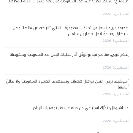
“بلومبرغ” تسلّط الضوءَ على عجز السعودية عن إيجاد مسارات بديلة لنفطها
أغسطس 8, 2026
صحيفة عربية تسخرُ من تحالف السعودية الثلاثي “الباحث عن مالها” وهل
سيطلق رصاصةً لأجل حصار بن سلمان
أغسطس 8, 2026
إعلام غربي: مقاطع فيديو توثّق آثار عمليات اليمن ضد السعودية وحشودها
أغسطس 8, 2026
أسوشيتد برس: اليمن يواصل هجماته ويستهدف الحشود السعودية ولا بدائلَ
أمامها
أغسطس 8, 2026
ذا ناشيونال: تحرُّكٌ استباقي من صنعاء يبعثر تجهيزات الرياض
أغسطس 8, 2026