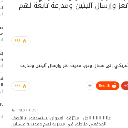
“ب
عز وإرسال آليتين ومدرعة تابعة لهم
لن
أغس
صح
ما
أغس
655
إع
وح
مريكي إلى شمال وغرب مدينة تعز وإرسال آليتين ومدرعة
أغس
أس
ال
ReddIt
655
أغس
ذا
NEXT POST
عااااااااااااااجل : مرتزقة العدوان يستهدفون بالقصف
أغس
المدفعي مناطق في مديرية نهم ومديرية عسيلان