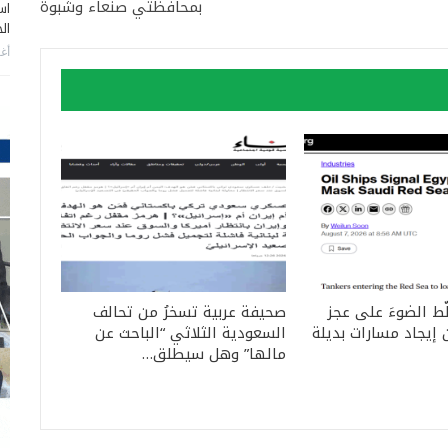
بمحافظتي صنعاء وشبوة
اس
ال
أغس
ّط الضوءَ على عجز
صحيفة عربية تسخرُ من تحالف
إيجاد مسارات بديلة
السعودية الثلاثي “الباحث عن
مالها” وهل سيطلق…