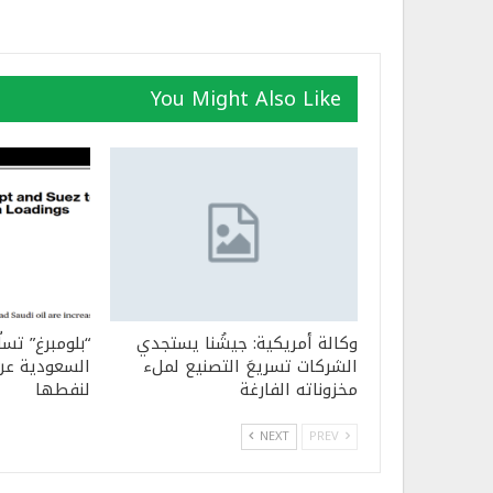
You Might Also Like
وكالة أمريكية: جيشُنا يستجدي
“بلومبرغ” تسل
الشركات تسريعَ التصنيع لملء
السعودية عن 
مخزوناته الفارغة
لنفطها
NEXT
PREV