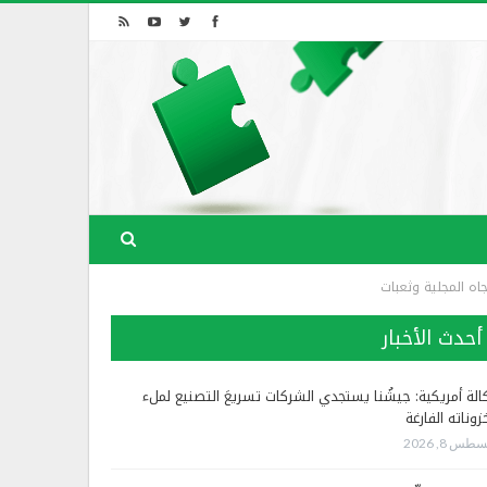
جاه المجلية وثعبات
أحدث الأخبار
الة أمريكية: جيشُنا يستجدي الشركات تسريعَ التصنيع لملء
زوناته الفارغة
طس 8, 2026