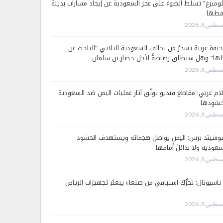
لومبرغ” تسلّط الضوءَ على عجز السعودية عن إيجاد مسارات بديلة
فطها
طس 8, 2026
يفة عربية تسخرُ من تحالف السعودية الثلاثي “الباحث عن
لها” وهل سيطلق رصاصةً لأجل حصار بن سلمان
طس 8, 2026
لام غربي: مقاطع فيديو توثّق آثار عمليات اليمن ضد السعودية
شودها
طس 8, 2026
وشيتد برس: اليمن يواصل هجماته ويستهدف الحشود
سعودية ولا بدائلَ أمامها
طس 8, 2026
 ناشيونال: تحرُّكٌ استباقي من صنعاء يبعثر تجهيزات الرياض
طس 8, 2026