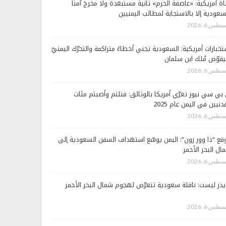
اة أمريكية: «عاصفة الحزم» ثانية مستبعَدة ولا مخرجَ آمنًا
سعودية إلا بالاستجابة لمطالب اليمنيين
طس 6, 2026
تخبارات أمريكية: السعودية تجني أخطاءً متراكمة والتحرّك اليمنيّ
قوّض مُلك ابن سلمان
طس 6, 2026
 بي سي نيوز تعرّي أمريكا بالوثائق: قتلتم وأصبتم مئات
دنيين في اليمن عام 2025
طس 6, 2026
قع “ذا وور زون”: اليمن يوسّع استهداف السفن السعودية إلى
ال البحر الأحمر
طس 6, 2026
يدز ليست: ناقلة سعودية تتعرّض لهجوم شمال البحر الأحمر
طس 6, 2026