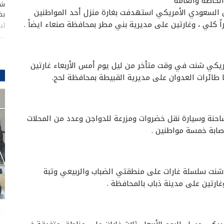
لخاصة والعامة
شا
 السعودي الأمريكي استهدفت بغارة منزل أحد المواطنين
بضر
 كلي ، وغارتين على مديرية بني مطر بمحافظة صنعاء ايضاً .
أغس
ريكي شنت في وقت متأخر من ليل يوم أمس الأربعاء غارتين
طائرات العدوان على مديرية القبيطة بمحافظة لحج.
حنة وسيارة نقل خضروات ومزرعة للدواجن وعدد من المحلات
صابة خمسة مواطنين .
 شنت سلسلة غارات على منطقتي الضباب والربيعي وتبة
ارتين على مدينة ذباب بالمحافظة .