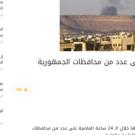
قن
لل
أغس
اس
سي
أغس
إن
لى عدد من محافظات الجمهورية
الم
أغس
مو
شم
740
أغس
لو
أغس
واصلت طائرات العدوان السعودي الأمريكي شن غاراتها خلال الـ 24 ساعة الماضية على عدد من محافظات