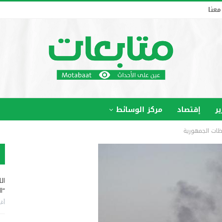
معنا
ير
إقتصاد
مركز الوسائط
ظات الجمهورية
ال
“ا
أغس