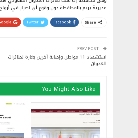
وفي محافظة إب شنت طائرات العدوان السعودي الأمري
مديرية يريم بالمحافظة دون وقوع أي اضرار في أرواح
Google+
Twitter
Facebook
Share
PREV POST
استشهاد 11 مواطن وإصابة آخرين بغارة لطائرات
العدوان
You Might Also Like