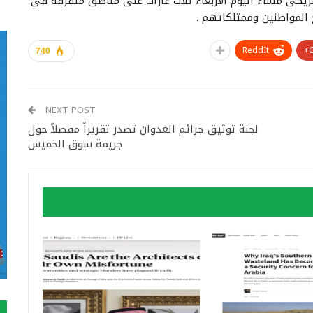
كي مساء اليوم الأربعاء ثلاث غارات على مناطق متفرقة في
 المواطنين وممتلكاتهم .
ReddIt
740
NEXT POST
لجنة توثيق جرائم العدوان تصدر تقريراً مفصلاً حول
جريمة سوق الخميس