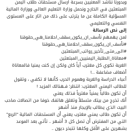
وبدورنا نناشد المعنيين بسرعة ارسال مستحقات طلاب اليمن
المبتعثين في الخارج ونحمل وزارة التعليم العالي ووزارة المالية
المسؤلية الكاملة عن ما يترتب على ذلك من اثار على المستوى
النفسي والتعليمي
إلى نص الرسالة
لمن يهمهم نأسف_ان_يكون_سقف_احلامنا_هي_حقوقنا‬
‫#‏نأسف_ان_يكون_سقف_احلامنا_هي_حقوقنا‬
‫#‏الى_متى_تأخير_رواتب_المبتعثين‬
‫#‏معاناة_الطلبة_اليمنيين_المبتعثين‬
الغربة تكوي كل مغترب أياً كان ولكن إن كنت يمنيا فالمعاناة
أضعاف مضاعفة …!
أعباء الدراسة والغربة وهموم الحرب كأنها لا تكفي ، وتقول
للطالب اليمني المغترب: انتظر؛ فـهنالك المزيد !
أن تكون طالباً يمنياً مغترباً فذلك يعني
أنك تخرج من بيتك متسللاً وتغلق هاتفك خوفا من اتصالات صاحب
البيت الذي يطالب بالإيجار منذ أشهر
أن تكون طالب يمني مغترب يعني أن المستحقات المالية “الربع”
التي من المفترض أن تصل كل 3 أشهر .. تأتي بعد الموعد
بشهرين على الأقل وكلها تتبخر ديون ..