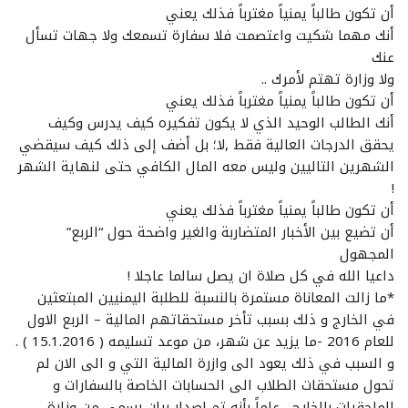
أن تكون طالباً يمنياً مغترباً فذلك يعني
أنك مهما شكيت واعتصمت فلا سفارة تسمعك ولا جهات تسأل
عنك
ولا وزارة تهتم لأمرك ..
أن تكون طالباً يمنياً مغترباً فذلك يعني
أنك الطالب الوحيد الذي لا يكون تفكيره كيف يدرس وكيف
يحقق الدرجات العالية فقط ,لا؛ بل أضف إلى ذلك كيف سيقضي
الشهرين التاليين وليس معه المال الكافي حتى لنهاية الشهر
!
أن تكون طالباً يمنياً مغترباً فذلك يعني
أن تضيع بين الأخبار المتضاربة والغير واضحة حول “الربع”
المجهول
داعيا الله في كل صلاة ان يصل سالما عاجلا !
*ما زالت المعاناة مستمرة بالنسبة للطلبة اليمنيين المبتعثين
في الخارج و ذلك بسبب تأخر مستحقاتهم المالية – الربع الاول
للعام 2016 -ما يزيد عن شهر، من موعد تسليمه ( 15.1.2016 ) .
و السبب في ذلك يعود الى وازرة المالية التي و الى الان لم
تحول مستحقات الطلاب الى الحسابات الخاصة بالسفارات و
الملحقيات بالخارج ، علماً بأنه تم اصدار بيان رسمي من وزارة