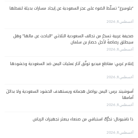
“بلومبرغ” تسلّط الضوءَ على عجز السعودية عن إيجاد مسارات بديلة لنفطها
أغسطس 8, 2026
صحيفة عربية تسخرُ من تحالف السعودية الثلاثي “الباحث عن مالها” وهل
سيطلق رصاصةً لأجل حصار بن سلمان
أغسطس 8, 2026
إعلام غربي: مقاطع فيديو توثّق آثار عمليات اليمن ضد السعودية وحشودها
أغسطس 8, 2026
أسوشيتد برس: اليمن يواصل هجماته ويستهدف الحشود السعودية ولا بدائلَ
أمامها
أغسطس 8, 2026
ذا ناشيونال: تحرُّكٌ استباقي من صنعاء يبعثر تجهيزات الرياض
أغسطس 8, 2026