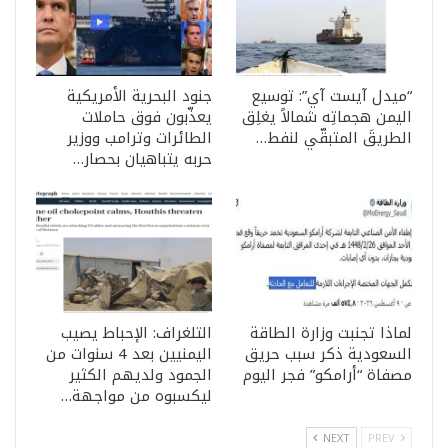
“ميدل آيست آي”: توسيع
جنود البحرية الأمريكية
اليمن هجماتِه شمالاً يغلِق
يعذّبون فوق حاملات
الطريقَ المتبقّي لنفط…
الطائرات وترامب ووزير
حربه يتباهيان بحصار…
لماذا تجنبت وزارة الطاقة
التلغراف: الإحباط يصيب
السعودية ذكر سبب حريق
اليمنيين بعد 4 سنوات من
مصفاة “أرامكو” فجر اليوم
الجمود ولديهم الكثير
ليكسبوه من مواجهة…
NEXT
PREV