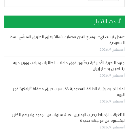
أحدث الأخبار
“ميدل آيست آي”: توسيع اليمن هجماتِه شمالاً يغلِق الطريقَ المتبقّي لنفط
السعودية
أغسطس 9, 2026
جنود البحرية الأمريكية يعذّبون فوق حاملات الطائرات وترامب ووزير حربه
يتباهيان بحصار إيران
أغسطس 9, 2026
لماذا تجنبت وزارة الطاقة السعودية ذكر سبب حريق مصفاة “أرامكو” فجر
اليوم
أغسطس 9, 2026
التلغراف: الإحباط يصيب اليمنيين بعد 4 سنوات من الجمود ولديهم الكثير
ليكسبوه من مواجهة جديدة
أغسطس 9, 2026