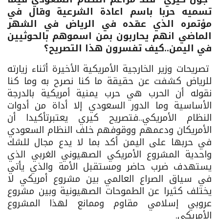
تسميه حربا باسم اعادة الشرعية وقال في
مؤتمره الذي عقده في الرياض في الشهر
الماضي انهم يحاربون بمن اسموهم بالحوثيين
في اليمن..كيف تفسرون هذا التصريح؟
تصريحات وزير الخارجية الأمريكية الأخيرة أثناء زيارته
للرياض كشفت عن حقيقة ما كنا نصرح به وما كنا
نقوله أن الحرب هي حرب يمنية أمريكية بالدرجة
الأساسية وما الدور السعودي إلا أداة من أدوات
النظام الأمريكي..فتصريح كيري يعتبرتأكيدا أن
الأمريكان ودعمهم ووقوفهم خلف النظام السعودي
في حربها على اليمن أكد بما لا يدع مجال للشك
واحدية المشروع الأمريكي الصهيوني الغربي الذي
يستهدف ضرب حاضر ومستقبل الأمة والذي يأتي
في سياق الصراع العالمي بين مشروع أمريكي لا
يختلف كثيرا عن الطموحات الصهيونية وبين مشروع
عروبي إسلامي مقاوم وممانع لهذا المشروع
الأمريكي.