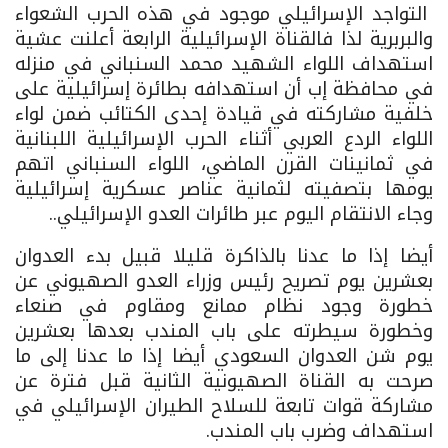
التواجد الإسرائيلي موجود في هذه الحرب الشعواء
والبربرية لذا فالقناة الإسرائيلية الرابعة أعلنت عشية
استهداف اللواء الشهيد محمد السنباني في منزله
في محافظة إب أن استهدافه بطائرة إسرائيلية على
خلفية مشاركته في قيادة إحدى الكتائب ضمن لواء
اللواء الردع العربي أثناء الحرب الإسرائيلية اللبنانية
في ثمانينات القرن الماضي، اللواء السنباني اتهم
يومها بتصفيته لثمانية عناصر عسكرية إسرائيلية
وجاء الانتقام اليوم عبر طائرات العدو الإسرائيلي..
أيضا إذا ما عدنا بالذاكرة قليلا قبيل بدء العدوان
بعشرين يوم تصريح رئيس وزراء العدو الصهيوني عن
خطورة وجود نظام ممانع ومقاوم في صنعاء
وخطورة سيطرته على باب المندب بعدها بعشرين
يوم شن العدوان السعودي أيضا إذا ما عدنا إلى ما
صرحت به القناة الصهيونية الثانية قبل فترة عن
مشاركة قوات تابعة للسلاح الطيران الإسرائيلي في
استهداف وضرب باب المندب.