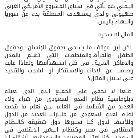
اليمني هو يأتي في سياق المشروع الأمريكي الغربي
صهيوني والذي يستهدف المنطقة بدء من سوريا
وانتهاء باليمن.
المال له سحره
لكن أين موقف ما يسمى بحقوق الإنسان.. وحقوق
الطفل والمرأة..والمنظمات التي تهتم بالمدن
والاماكن الاثرية.. في ظل استهدافها ولماذا غابت
وصامت عن الادانة والاستنكار أو الشجب والتنديد
على سبيل المثال؟
طبعا لا يخفى على الجميع الدور الذي لعبته
دبلوماسية نظام العدو السعودي من شراء ولاء
العديد من الأنظمة في العالم نحن نعلم ما قدمه
نظام العدو السعودي من مليارات للعديد من الدول
وللأسف لدول كنا نعتبرها دول شقيقة كالنظام
الانقلابي في مصر وكنظام البشير الانقلابي في
السودان، كنا نعتبر المصريون والسودانيون أشقاء إلا