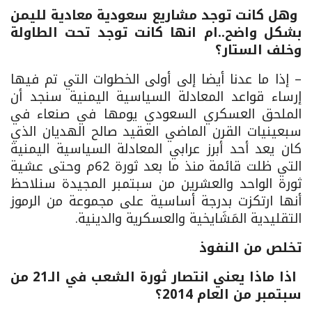
وهل كانت توجد مشاريع سعودية معادية لليمن
بشكل واضح..ام انها كانت توجد تحت الطاولة
وخلف الستار؟
– إذا ما عدنا أيضا إلى أولى الخطوات التي تم فيها
إرساء قواعد المعادلة السياسية اليمنية سنجد أن
الملحق العسكري السعودي يومها في صنعاء في
سبعينيات القرن الماضي العقيد صالح الهديان الذي
كان يعد أحد أبرز عرابي المعادلة السياسية اليمنية
التي ظلت قائمة منذ ما بعد ثورة 62م وحتى عشية
ثورة الواحد والعشرين من سبتمبر المجيدة سنلاحظ
أنها ارتكزت بدرجة أساسية على مجموعة من الرموز
التقليدية المَشَايخية والعسكرية والدينية.
تخلص من النفوذ
اذا ماذا يعني انتصار ثورة الشعب في الـ21 من
سبتمبر من العام 2014؟