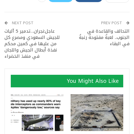
NEXT POST
PREV POST
التحالف والقاعدة في
عاجل:نجران…تدمير 5 آليات
الجنوب.. لعبةٌ مفتوحةٌ رغبةً
للجيش السعودي ومصرع كل
في البقاء
من عليها في كمين محكم
نفذة أبطال الجيش واللجان
في منفذ الخضراء
You Might Also Like