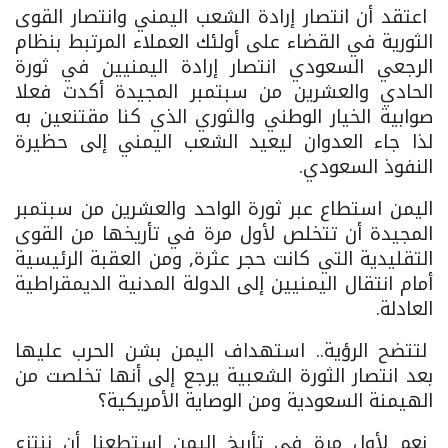
اعتقد أن انتصار إرادة الشعب اليمني وانتصار القوى
الثورية في القضاء على أولئك العملاء المرتبط بنظام
الرجعي السعودي انتصار إرادة اليمنيين في ثورة
الحادي والعشرين من سبتمبر المجيدة أكدت فعلا
صوابية الخيار الوطني والثوري الذي كنا مقتنعين به
لذا جاء العدوان ليعيد الشعب اليمني إلى حظيرة
النفوذ السعودي.
اليمن استطاع عبر ثورة الواحد والعشرين من سبتمبر
المجيدة أن تتخلص لأول مرة في تأريخها من القوى
التقليدية التي كانت حجر عثرة, ومن العقبة الرئيسية
أمام انتقال اليمنيين إلى الدولة المدنية الديمقراطية
العادلة.
لتتضح الرؤية.. استهداف اليمن بشن الحرب عليها
بعد انتصار الثورة الشعبية يرجع إلى أنها تخلصت من
الهيمنة السعودية ومن الوصاية الأمريكية؟
نعم لأول مرة في تأريخ اليمن استطعنا أن ننتزع