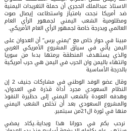
الاستاذ عبدالملك الحجري أن حملة التغريدات اليمنية
ضد أمريكا نجحت بامتياز واستطاعت إيصال صوت
ومظلومية الشعب اليمني لجمهور الرأي العام
العالمي وبدرجة خاصة لجمهور الرأي العام الأمريكي.
مبينا في حوار خاص مع “يمني برس” أن العدوان على
اليمن يأتي في سياق المشروع الأمريكي الغربي
والذي يستهدف المنطقة برمتها بدءا من سوريا
وانتهاء باليمن وان الحرب في اليمن هي حرب أمريكية
بالدرجة الأساسية
وقال عضو الوفد الوطني في مشاركات جنيف 2 إن
النظام السعودي مجرد أداة قذرة في العدوان،
وهدفه العودة بالشعب اليمني إلى حظيرة النفوذ
والمشروع السعودي بعد أن تخلص الشعب اليمني
منها في ثورة ال21من سبتمبر.
نرحب بكم في حورانا هذا وبداية..يكاد يمضي
وينتهي عام بكامله إلا بضعة أسابيع منذ بدء العدوان