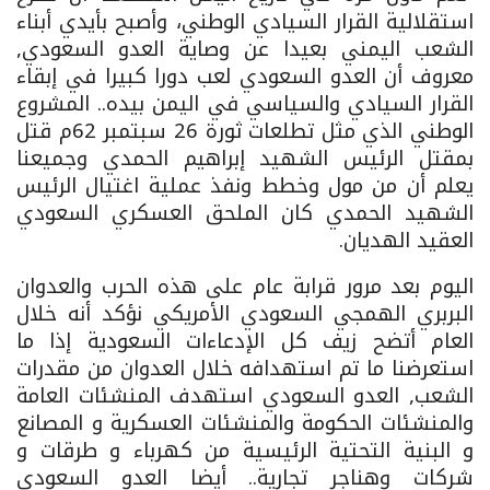
استقلالية القرار السيادي الوطني، وأصبح بأيدي أبناء
الشعب اليمني بعيدا عن وصاية العدو السعودي,
معروف أن العدو السعودي لعب دورا كبيرا في إبقاء
القرار السيادي والسياسي في اليمن بيده.. المشروع
الوطني الذي مثل تطلعات ثورة 26 سبتمبر 62م قتل
بمقتل الرئيس الشهيد إبراهيم الحمدي وجميعنا
يعلم أن من مول وخطط ونفذ عملية اغتيال الرئيس
الشهيد الحمدي كان الملحق العسكري السعودي
العقيد الهديان.
اليوم بعد مرور قرابة عام على هذه الحرب والعدوان
البربري الهمجي السعودي الأمريكي نؤكد أنه خلال
العام أتضح زيف كل الإدعاءات السعودية إذا ما
استعرضنا ما تم استهدافه خلال العدوان من مقدرات
الشعب, العدو السعودي استهدف المنشئات العامة
والمنشئات الحكومة والمنشئات العسكرية و المصانع
و البنية التحتية الرئيسية من كهرباء و طرقات و
شركات وهناجر تجارية.. أيضا العدو السعودي