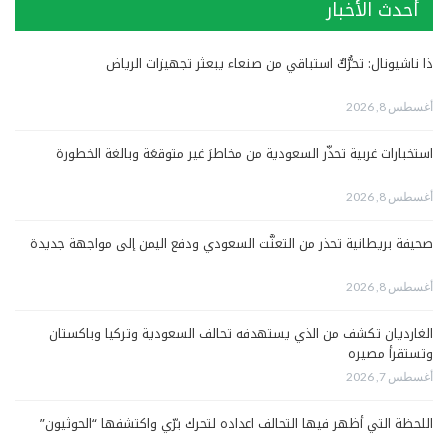
أحدث الأخبار
ذا ناشيونال: تحرُّكٌ استباقي من صنعاء يبعثر تجهيزات الرياض
أغسطس 8, 2026
استخبارات غربية تحذّر السعودية من مخاطرَ غير متوقعَة وبالغة الخطورة
أغسطس 8, 2026
صحيفة بريطانية تحذر من التعنُّت السعودي ودفع اليمن إلى مواجهة جديدة
أغسطس 8, 2026
الغارديان تكشف من الذي يستهدفه تحالف السعودية وتركيا وباكستان
وتستقرأ مصيره
أغسطس 7, 2026
اللحظة التي أظهر فيها التحالف اعداده لتحرك برّي واكتشفها “الحوثيون”