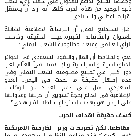
وجهها القبيح الداعم للعدوان على شعب بريء شعب
ذنبه الوحيد من هذه الحرب كلها أنه أراد أن يستقل
بقراره الوطني والسيادي.
هل نستطيع القول أن الترسانة الاعلامية الهائلة
للعدوان وامكانياته الكبيرة..غيبت الحقيقة وخادعت
الرأي العالمي وميعت مظلومية الشعب اليمني؟
نعم، والملاحظ أن المال والنفوذ السعودي في الدوائر
الدبلوماسية والسياسية والإعلامية في العالم لعب
دورا كبيرا في تمييع مظلومية الشعب اليمني وفي
عدم إظهار حقيقة ما يحدث في اليمن.. العدو
السعودي عمل على دعم العديد من الوكالات
الإعلامية في العالم بحجة تسويق أن حربها وعدوانها
على اليمن هو بهدف إسترجاع سلطة الفار هادي؟
كشف حقيقة اهداف الحرب
مقاطعا..لكن تصريحات وزير الخارجية الامريكية
“جون كيري” فند مزاعم النظام السعودي فيما