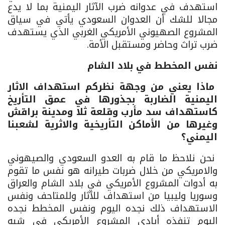
استهدف في عدوانه ضرب الآثار اليمنية بما لا يدع
مجالا للشك أن العدوان السعودي يأتي في سياق
المشروع الصهيوني الأمريكي الغربي الذي يستهدف
ضرب تراث وحاضر ومستقبل الأمة.
نفس المخطط في بلاد الشام
ماذا يعني من وجهة نظركم استهداف الاثار
اليمنية الضاربة بجذورها في عمق التأريخ
كاستهداف سد مأرب وقلعة ثلا ومدينة براقش
وغيرها من الأماكن التأريخية والاثرية لشعبنا
اليمني؟
نحن نلاحظ ما قام به العدو السعودي والصيهوني
والامريكي من خلال ضربات طيرانه هو نفس ما تقوم
به أدوات المشروع الأمريكي في بلاد الشام والعراق
وسوريا وليبيا من استهداف للآثار وللمتاحف ونفس
الاستهداف ذلك نجده اليوم ونفس المخطط نجده
اليوم تنفذه أيادي المشروع الأمريكي في شبه