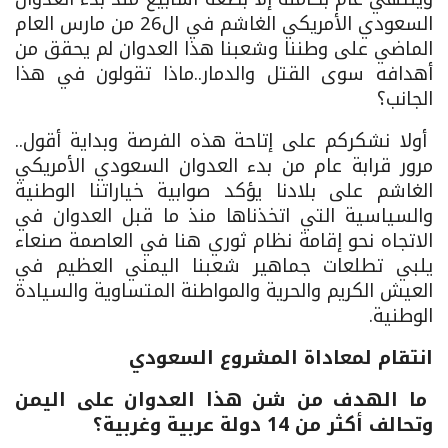
السعودي الأمريكي الغاشم في ال26 من مارس العام
الماضي على وطننا وشعبنا هذا العدوان لم يحقق من
أهدافه سوى القتل والدمار..ماذا تقولون في هذا
الجانب؟
أولا نشكركم على إتاحة هذه الفرصة وبداية أقول..
مرور قرابة عام من بدء العدوان السعودي الأمريكي
الغاشم على بلادنا يؤكد صوابية خياراتنا الوطنية
والسياسية التي اتخذناها منذ ما قبل العدوان في
الاتجاه نحو إقامة نظام ثوري هنا في العاصمة صنعاء
يلبي تطلعات جماهير شعبنا اليمني العظيم في
العيش الكريم والحرية والمواطنة المتساوية والسيادة
الوطنية.
انتقام لمعاداة المشروع السعودي
ما الهدف من شن هذا العدوان على اليمن
وتحالف أكثر من 14 دولة عربية وغربية؟