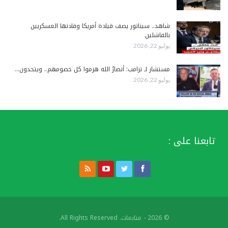
شاهد.. سيناتور يصف قيادة أمريكا وقادتها العسكريين
بالفاشلين
يوليو 22, 2026
مستشار لـ ترامب: أنصارُ الله هزموا كل خصومهم.. ويتحدون…
يوليو 22, 2026
تابعنا على :
© 2026 - متابعات. All Rights Reserved.