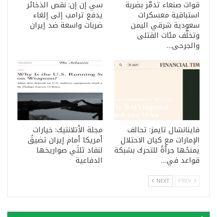
قوات صنعاء تدمّر بضربة
سي إن إن: نقص الذخائر
استباقية معسكرات
يدفع ترامب إلى إلغاء
سعودية شرقي اليمن
ضربات واسعة ضد إيران
وتخلّف مئات القتلى
والجرحى…
فاينانشال تايمز: تحالف
مجلة الأتلانتيك: خيارات
الإمارات مع كيان الاحتلال
أمريكا أمام إيران تضيقُ
يمنحُها جرأةً للتحرك بشبكة
لنفاد ثلثَي صواريخها
قواعد في…
الدفاعية
NEXT
PREV