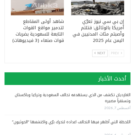
إن بي سي نيوز تعرّي
شاهد أولى المقاطع
أمريكا بالوثائق: قتلتم
لتدمير مواقع القوات
وأصبتم مئات المدنيين في
التابعة للسعودية بضربات
اليمن عام 2025
قوات صنعاء (3 فيديوهات)
NEXT
PREV
أحدث الأخبار
الغارديان تكشف من الذي يستهدفه تحالف السعودية وتركيا وباكستان
وتستقرأ مصيره
أغسطس 7, 2026
اللحظة التي أظهر فيها التحالف اعداده لتحرك برّي واكتشفها “الحوثيون”
أغسطس 6, 2026