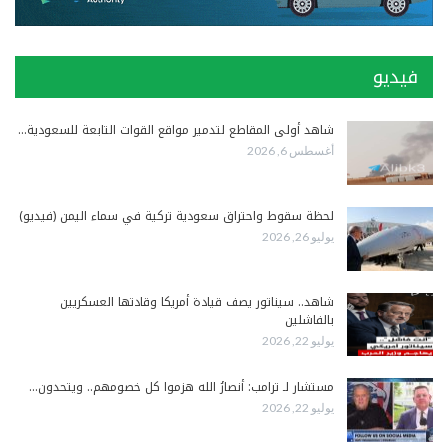
فيديو
شاهد أولى المقاطع لتدمير مواقع القوات التابعة للسعودية…
أغسطس 6, 2026
لحظة سقوط واحتراق سعودية تركية في سماء اليمن (فيديو)
يوليو 26, 2026
شاهد.. سيناتور يصف قيادة أمريكا وقادتها العسكريين
بالفاشلين
يوليو 22, 2026
مستشار لـ ترامب: أنصارُ الله هزموا كل خصومهم.. ويتحدون…
يوليو 22, 2026