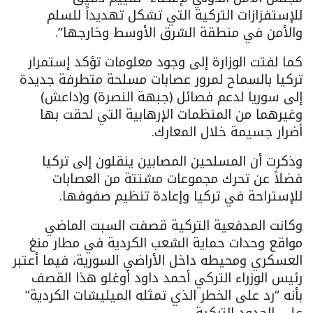
للإستفزازات التركية التي تشكل تهديداً للسلم
والأمن في منطقة الشرق الأوسط وخارجها”.
كما لفتت الوزارة إلى وجود معلومات تؤكد إستمرار
تركيا بالسماح لمرور عصابات مسلحة متطرفة جديدة
إلى سوريا لدعم فصائل (جبهة النصرة) و(داعش)
وغيرهما من المنظمات الإرهابية التي لحقت بها
أضرار جسيمة خلال المعارك.
وذكرت أن المسلحين المصابين ينقلون إلى تركيا
فضلاً عن تحرك مجموعات مشتتة من العصابات
للإستراحة في تركيا وإعادة تنظيم صفوفها.
وكانت المدفعية التركية قصفت السبت الماضي
مواقع وحدات حماية الشعب الكردية في مطار منغ
العسكري ومحيطه داخل الأراضي السورية، فيما أعتبر
رئيس الوزراء التركي أحمد داود أوغلو هذا القصف
بأنه “رد على الخطر الذي تمثله الميليشات الكردية”
على الحدود التركية.