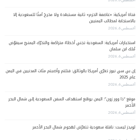
قناة أمريكية: «عاصفة الحزم» ثانية مستبعَدة ولا مخرجَ آمنًا للسعودية إلا
بالاستجابة لمطالب اليمنيين
أغسطس 6, 2026
استخبارات أمريكية: السعودية تجني أخطاءً متراكمة والتحرّك اليمنيّ سيقوّض
مُلك ابن سلمان
أغسطس 6, 2026
إن بي سي نيوز تعرّي أمريكا بالوثائق: قتلتم وأصبتم مئات المدنيين في اليمن
عام 2025
أغسطس 6, 2026
موقع “ذا وور زون”: اليمن يوسّع استهداف السفن السعودية إلى شمال البحر
الأحمر
أغسطس 6, 2026
لويدز ليست: ناقلة سعودية تتعرّض لهجوم شمال البحر الأحمر