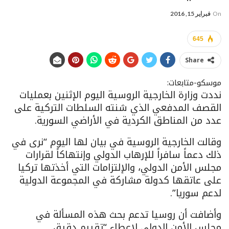
On
فبراير 15, 2016
645
Share
موسكو-متابعات:
نددت وزارة الخارجية الروسية اليوم الإثنين بعمليات
القصف المدفعي الذي شنته السلطات التركية على
عدد من المناطق الكردية في الأراضي السورية.
وقالت الخارجية الروسية في بيان لها اليوم “نرى في
ذلك دعماً سافراً للإرهاب الدولي وإنتهاكاً لقرارات
مجلس الأمن الدولي، والإلتزامات التي أخذتها تركيا
على عاتقها كدولة مشاركة في المجموعة الدولية
لدعم سوريا”.
وأضافت أن روسيا تدعم بحث هذه المسألة في
مجلس الأمن الدولي لإعطاء “تقييم دقيق