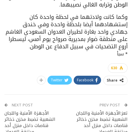
الوطن وترابه الغالي نصيبهما.
وكما كانت ولادتهما في لحظة واحدة كان
إستشهادهما أيضا بلحظة واحدة وفي خندق
جهادي واحد بغارة لطيران العدوان السعودي الغاشم
على منطقة ضوار بمديرية صرواح يوم أمس، ليسطرا
أروع التضحيات في سبيل الدفاع عن الوطن.
* سبأ
630
Twitter
Facebook
Share
NEXT POST
PREV POST
تعز:الأجهزة الأمنية واللجان
الأجهزة الأمنية واللجان
الشعبية تضبط مخزن ذخائر
الشعبية تضبط مخزن ذخائر
قناصات داخل منزل أحد
قناصات داخل منزل أحد
مرتزقة العدوان
مرتزقة العدوان