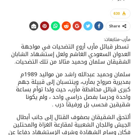
630
Share
مأرب-متابعات:
تسطر قبائل مأرب أروع التضحيات في مواجهة
العدوان السعودي الغاشم ولعل إستشهاد الشابان
الشقيقان سلمان وحميد مثالا من تلك التضحيات.
سلمان وحميد عبدالله راشد من مواليد 1989م
بمديرية صرواح بمأرب، وينتسبان إلى قبيلة جهم
كبرى قبائل محافظة مأرب، حيث ولدا توأم بساعة
واحدة ودرسا بفصل دراسي واحد ، ولم يكونا
شقيقين فحسب بل ورفيقا درب .
ألتحق الشقيقان بصفوف القتال إلى جانب أبطال
الجيش واللجان الشعبية لمقارعة الغزاة والمحتلين
فكان وسام الشهادة وشرف الإستشهاد دفاعا عن