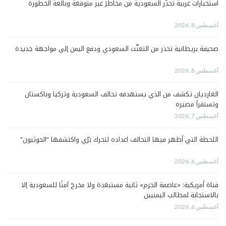
استخبارات غربية تحذّر السعودية من مخاطرَ غير متوقعَة وبالغة الخطورة
أغسطس 8, 2026
صحيفة بريطانية تحذر من التعنُّت السعودي ودفع اليمن إلى مواجهة جديدة
أغسطس 8, 2026
الغارديان تكشف من الذي يستهدفه تحالف السعودية وتركيا وباكستان
وتستقرأ مصيره
أغسطس 7, 2026
اللحظة التي أظهر فيها التحالف اعداده لتحرك برّي واكتشفها “الحوثيون”
أغسطس 6, 2026
قناة أمريكية: «عاصفة الحزم» ثانية مستبعَدة ولا مخرجَ آمنًا للسعودية إلا
بالاستجابة لمطالب اليمنيين
أغسطس 6, 2026