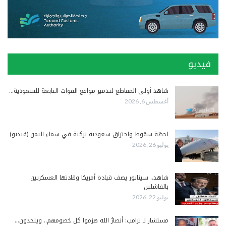
فيديو
شاهد أولى المقاطع لتدمير مواقع القوات التابعة للسعودية…
أغسطس 6, 2026
لحظة سقوط واحتراق سعودية تركية في سماء اليمن (فيديو)
يوليو 26, 2026
شاهد.. سيناتور يصف قيادة أمريكا وقادتها العسكريين
بالفاشلين
يوليو 22, 2026
مستشار لـ ترامب: أنصارُ الله هزموا كل خصومهم.. ويتحدون…