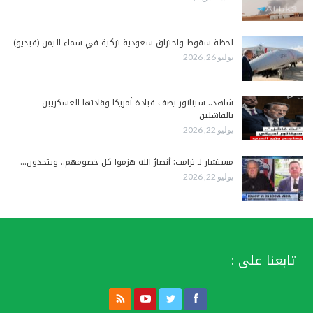
لحظة سقوط واحتراق سعودية تركية في سماء اليمن (فيديو)
يوليو 26, 2026
شاهد.. سيناتور يصف قيادة أمريكا وقادتها العسكريين
بالفاشلين
يوليو 22, 2026
مستشار لـ ترامب: أنصارُ الله هزموا كل خصومهم.. ويتحدون…
يوليو 22, 2026
تابعنا على :