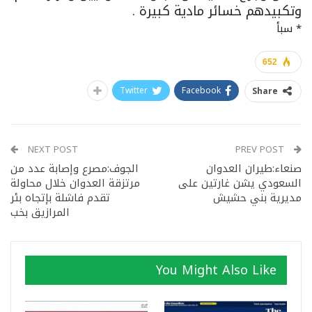
وتكبيدهم خسائر مادية كبيرة .
* سبأ
652
Twitter
Facebook
Share
NEXT POST
PREV POST
صنعاء:طيران العدوان
الجوف:مصرع وإصابة عدد من
السعودي يشن غارتين على
مرتزقة العدوان خلال محاولة
مديرية بني حشيش
تقدم فاشلة بإتجاه بئر
المرازيق بخب
You Might Also Like