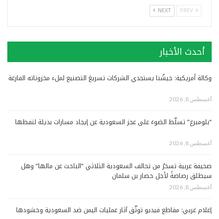
NEXT
PREV
أحدث الأخبار
وكالة أمريكية: جيشُنا يستجدي الشركات تسريعَ التصنيع لملء مخزوناته الفارغة
أغسطس 8, 2026
“بلومبرغ” تسلّط الضوءَ على عجز السعودية عن إيجاد مسارات بديلة لنفطها
أغسطس 8, 2026
صحيفة عربية تسخرُ من تحالف السعودية الثلاثي “الباحث عن مالها” وهل
سيطلق رصاصةً لأجل حصار بن سلمان
أغسطس 8, 2026
إعلام غربي: مقاطع فيديو توثّق آثار عمليات اليمن ضد السعودية وحشودها