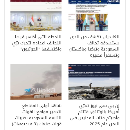
الغارديان تكشف من الذي
اللحظة التي أظهر فيها
يستهدفه تحالف
التحالف اعداده لتحرك برّي
السعودية وتركيا وباكستان
واكتشفها “الحوثيون”
وتستقرأ مصيره
إن بي سي نيوز تعرّي
شاهد أولى المقاطع
أمريكا بالوثائق: قتلتم
لتدمير مواقع القوات
وأصبتم مئات المدنيين في
التابعة للسعودية بضربات
اليمن عام 2025
قوات صنعاء (3 فيديوهات)