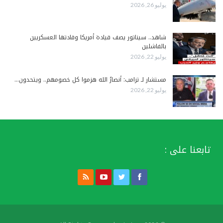
يوليو 26, 2026
شاهد.. سيناتور يصف قيادة أمريكا وقادتها العسكريين
بالفاشلين
يوليو 22, 2026
مستشار لـ ترامب: أنصارُ الله هزموا كل خصومهم.. ويتحدون…
يوليو 22, 2026
تابعنا على :