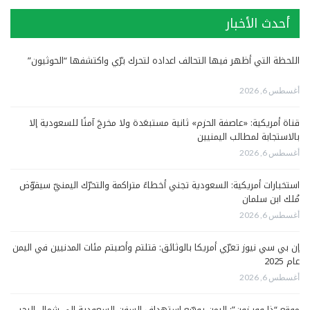
أحدث الأخبار
اللحظة التي أظهر فيها التحالف اعداده لتحرك برّي واكتشفها “الحوثيون”
أغسطس 6, 2026
قناة أمريكية: «عاصفة الحزم» ثانية مستبعَدة ولا مخرجَ آمنًا للسعودية إلا
بالاستجابة لمطالب اليمنيين
أغسطس 6, 2026
استخبارات أمريكية: السعودية تجني أخطاءً متراكمة والتحرّك اليمنيّ سيقوّض
مُلك ابن سلمان
أغسطس 6, 2026
إن بي سي نيوز تعرّي أمريكا بالوثائق: قتلتم وأصبتم مئات المدنيين في اليمن
عام 2025
أغسطس 6, 2026
موقع “ذا وور زون”: اليمن يوسّع استهداف السفن السعودية إلى شمال البحر