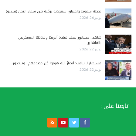
لحظة سقوط واحتراق سعودية تركية في سماء اليمن (فيديو)
يوليو 26, 2026
شاهد.. سيناتور يصف قيادة أمريكا وقادتها العسكريين
بالفاشلين
يوليو 22, 2026
مستشار لـ ترامب: أنصارُ الله هزموا كل خصومهم.. ويتحدون…
يوليو 22, 2026
تابعنا على :