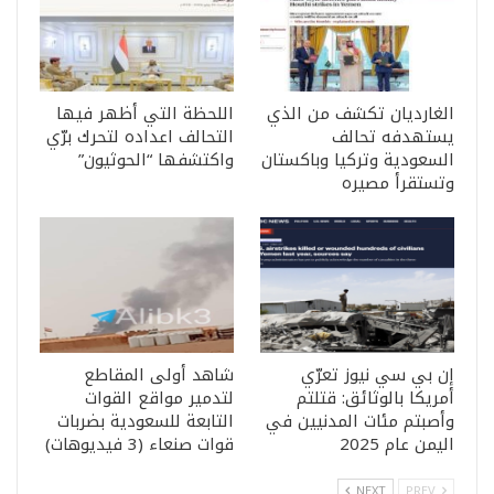
الغارديان تكشف من الذي
اللحظة التي أظهر فيها
يستهدفه تحالف
التحالف اعداده لتحرك برّي
السعودية وتركيا وباكستان
واكتشفها “الحوثيون”
وتستقرأ مصيره
إن بي سي نيوز تعرّي
شاهد أولى المقاطع
أمريكا بالوثائق: قتلتم
لتدمير مواقع القوات
وأصبتم مئات المدنيين في
التابعة للسعودية بضربات
اليمن عام 2025
قوات صنعاء (3 فيديوهات)
NEXT
PREV