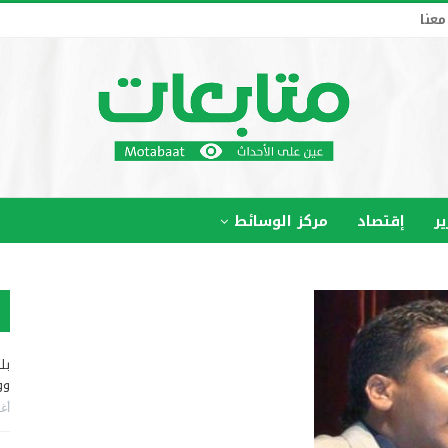
معنا
ير
إقتصاد
مركز الوسائط
بل
وو
أغس