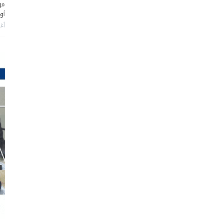
مو
أو
أغس