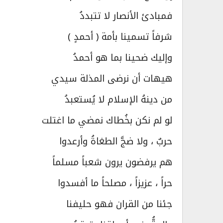
فمبادئ الأنصار لا تتبددُ
شرفاً تسمينا بأمة ( أحمدٍ )
وإليك ضحينا بما هو أحمدُ
هيهات أن نرضى المذلة سيدي
من دينهُ الإسلام لا يُستعبدُ
لو لم نكن بخُطاك نمضي ما اغتلت
حربٌ ، ولا ضجَّ الطغاةُ وأرعدوا
هم يرفضون يرون شعباً مسلماً
حراً ، عزيزاً ، مصلحاً ما أفسدوا
جئنا من القران فهو حليفنا