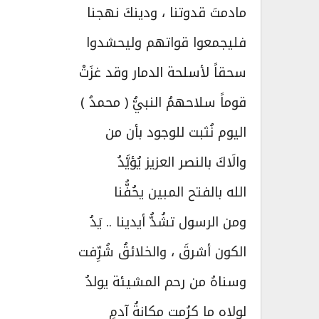
مادمتَ قدوتنا ، ودينكَ نهجنا
فليجمعوا قواتهم وليحشدوا
سحقاً لأسلحة الدمار وقد غزَتْ
قوماً سلاحهمُ النبيُّ ( محمدُ )
اليوم نُثبت للوجود بأن من
والَاكَ بالنصر العزيز يُؤيَّدُ
الله بالفتح المبين يحُفُّنا
ومن الرسول تشُدُّ أيدينا .. يَدُ
الكون أشرقَ ، والخلائقُ شُرِّفت
وسناهُ من رحم المشيئة يولدُ
لولاه ما كرُمت مكانةُ آدمٍ