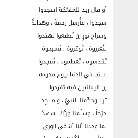
أو قال ربكَ للملائكة اسجدوا
سجدوا ، فأُرسلَ رحمةً ، وهدايةً
وسراجَ نورٍ إن تُطيعوا تهتدوا
لتُعزروهُ ، تُوقروهُ ، تُسبحوهُ
تُقدسوه ، تُعظموه ، تُمجدوا
فلتحتفي الدنيا بيوم قدومه
إن اليمانيين فيه تفردوا
ثرنا وحكّمنا النبيَّ ، ولم نجِد
حرَجاً ، وسلّمنا وربُّكَ يشهدُ
لما وجدنا أننا أشقى الورى