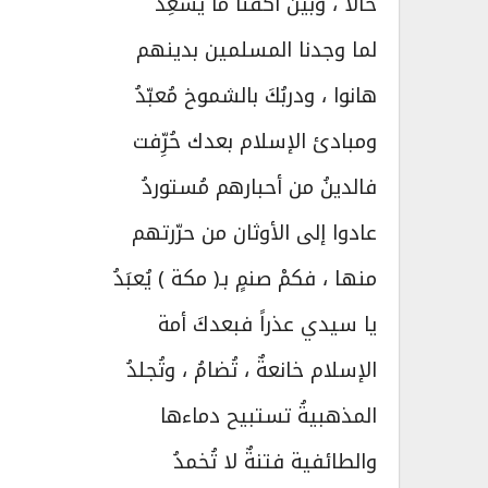
حالاً ، وبين أكُفنا ما يُسعِدُ
لما وجدنا المسلمين بدينهم
هانوا ، ودربُكَ بالشموخ مُعبّدُ
ومبادئ الإسلام بعدك حُرِّفت
فالدينُ من أحبارهم مُستوردُ
عادوا إلى الأوثان من حرّرتهم
منها ، فكمْ صنمٍ بـ( مكة ) يُعبَدُ
يا سيدي عذراً فبعدكَ أمة
الإسلام خانعةٌ ، تُضامُ ، وتُجلدُ
المذهبيةُ تستبيح دماءها
والطائفية فتنةٌ لا تُخمدُ