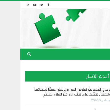
أحدث الأخبار
ومبرغ: السعودية تفاوض اليمن في عُمان حفظًا لمنشآتها
اشنطن تحُضُّها على تجنب الرد حَذَرَ الغلاء النفطي
طس 5, 2026