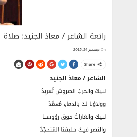
رائعة الشاعر / معاذ الجنيد: صلاة 
On
ديسمبر 24, 2015
Share
الشاعر / معاذ الجنيد
لبيكَ والحربُ الضروسُ تُعربِدُ
وولاؤنا لكَ بالدماءِ مُعمَّدُ
لبيكَ والغاراتُ فوق رؤوسنا
والنصر فيكَ حليفنا المُتجدِّدُ