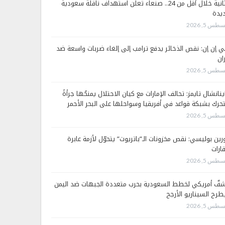
الثانية خلال أقل من 24.. صنعاء تعلن استهداف ناقلة سعودية
يدة
طس 5, 2026
 إن إن: نقص الذخائر يدفع ترامب إلى إلغاء ضربات واسعة ضد
ان
طس 5, 2026
ينانشال تايمز: تحالف الإمارات مع كيان الاحتلال يمنحُها جرأةً
تحرك بشبكة قواعد في أفريقيا وسواحلها على البحر الأحمر
طس 5, 2026
رين بوليسي: نقص مخزونات الـ”باتريوت” يتحوّل لأزمة عابرة
قارات
طس 5, 2026
فٌ أمريكي لخطط السعودية بحرب متعددة الجبهات ضد اليمن
طرح السيناريو الأرجح
طس 5, 2026