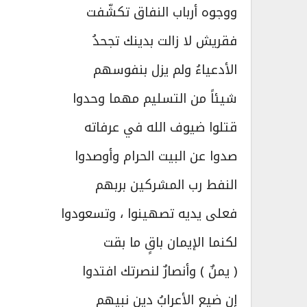
ووجوه أرباب النفاق تكشّفت
فقريش لا زالت بدينك تجحدُ
الأدعياءُ ولم يزل بنفوسهم
شيئاً من التسليم مهما وحدوا
قتلوا ضيوف الله في عرفاته
صدوا عن البيت الحرام وأوصدوا
النفط رب المشركين بربهم
فعلى يديه تصهينوا ، وتسعودوا
لكنما الإيمان باقٍ ما بقت
( يمنٌ ) وأنصارٌ لنصرتك افتدوا
إن ضيع الأعرابُ دين نبيهم