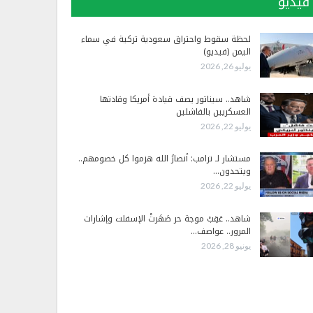
فيديو
لحظة سقوط واحتراق سعودية تركية في سماء
اليمن (فيديو)
يوليو 26, 2026
شاهد.. سيناتور يصف قيادة أمريكا وقادتها
العسكريين بالفاشلين
يوليو 22, 2026
مستشار لـ ترامب: أنصارُ الله هزموا كل خصومهم..
ويتحدون…
يوليو 22, 2026
شاهد.. عَقِبْ موجة حر صَهَرتْ الإسفلت وإشارات
المرور.. عواصف…
يونيو 28, 2026