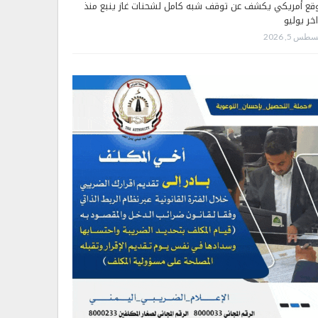
قع أمريكي يكشف عن توقف شبه كامل لشحنات غاز ينبع منذ
اخر يوليو
طس 5, 2026