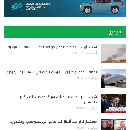
فيديو
شاهد أولى المقاطع لتدمير مواقع القوات التابعة للسعودية…
أغسطس 6, 2026
لحظة سقوط واحتراق سعودية تركية في سماء اليمن (فيديو)
يوليو 26, 2026
شاهد.. سيناتور يصف قيادة أمريكا وقادتها العسكريين
بالفاشلين
يوليو 22, 2026
مستشار لـ ترامب: أنصارُ الله هزموا كل خصومهم.. ويتحدون…
يوليو 22, 2026