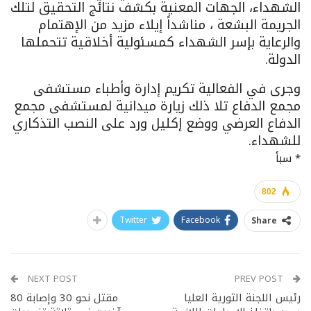
الشهداء، الجهات المعنية بكشف نتائج التحقيق لتلك
الجريمة البشعة ، مناشداً إيلاء مزيد من الإهتمام
والرعاية بإسر الشهداء كمسئولية أخلاقية تتحملها
الدولة.
وجرى في الفعالية تكريم إدارة وأطباء مستشفى
مجمع الدفاع تلا ذلك زيارة ميدانية لمستشفى مجمع
الدفاع العرضي ووضع إكليل ورد على النصب التذكاري
للشهداء.
* سبأ
802
Twitter
Facebook
Share
NEXT POST
PREV POST
رئيس اللجنة الثورية العليا
مقتل نحو 30 وإصابة 80