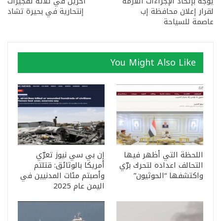
يوجه بإتخاذ الإجراءات اللازمة
آخرين في ثلاثة تفجيرات
لقرار إعلان محافظة إب
إنتحارية في بحيرة تشاد
عاصمة للسياحة
You Might Also Like
اللحظة التي أظهر فيها
إن بي سي نيوز تعرّي
التحالف اعداده لتحرك برّي
أمريكا بالوثائق: قتلتم
واكتشفها “الحوثيون”
وأصبتم مئات المدنيين في
اليمن عام 2025