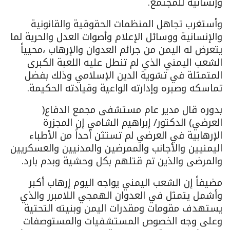
وإنسانية للمجتمع.
وأستغرب تجاهل المنظمات الحقوقية والقانونية
والإنسانية ووسائل الإعلام وأصوات العدل والحرية لما
يتعرض له اليمن من جرائم العدوان والإرهاب ،محيياً
الشعب اليمني الذي لم تنطل عليه اللعبة الكبرى
المتمثلة في تشوية الدين الإسلامي وذلك بفضل
تماسكه وصبره وإدارته الواعية وقيادته الحكيمة.
بدوره قال مدير عام مستشفى مجمع الدفاع(
العرضي) الدكتور/ إبراهيم الشامي إن المجزرة
الإرهابية في العرضي لم تستثن أحداً من الأطباء
اليمنيين والأجانب والممرضين والمدنيين والعسكريين
والمرضى والذين تم قتلهم بكل وحشية وبدم بارد.
مضيفاً إن الشعب اليمني يواجه اليوم إرهاب أكبر
وأشمل يتمثل في العدوان الهمجي اللامبرر والذي
يستهدف مقومات ومقدرات اليمن وبنيته التحتية
وعلى وجه الخصوص المستشفيات والمستوصفات