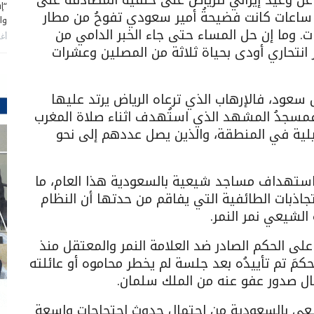
“إ
د ساعات كانت فضيحةُ أمير سعودي تفوحُ من مطار
وا
. وما إن حل المساء حتى جاء الخبر الدامي من
أغس
انتحاري أودى بحياة ثلاثة من المصلين وعشرات
 سعود، فالإرهاب الذي ترعاه الرياض يرتد عليها
 فمسجدُ المشهد الذي استُهدف اثناء صلاة المغرب
عيلية في المنطقة، والذين يصل عددهم إلى نحو
ستهداف مساجد شيعية بالسعودية هذا العام، ما
جاذبات الطائفية التي يفاقم من حدتها أن النظام
لشيعي نمر النمر.
لى الحكم الصادر ضد العلامة النمر والمعتقل منذ
الحكمَ تم تأييدُه بعد جلسة لم يخطر محاموه أو عائلته
مال صدور عفو عنه من الملك سلمان.
عي بالسعودية من احتمال حدوث احتجاجات واسعة