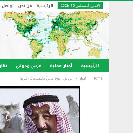
الرئيسية
من نحن
تواصل م
الإثنين, أغسطس 10, 2026
الرئيسية
أخبار محلية
عربي ودولي
تقار
Home
أخبار
الـرياض.. يومٌ حافلٌ بالصفعـات (تقرير)