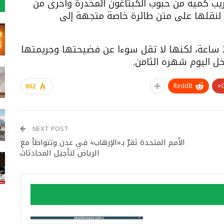
يب كمية من حبوب الكبتاغون المخدرة وأخرى من
 لنقلها على متن طائرة خاصة متجهة إلى
فضيحة ثالثة مدوية عاشتها الرياض خلال 24 ساعة، لكنها لا تقل سوءا عن فضيحتها وجريمتها
خل اليوم شهره الثامن.
ReddIt
902
NEXT POST
الأمم المتحدة تقرّ بـ«الإرهاب» في عدن وتتواطأ مع
الرياض لتأجيل المحادثات