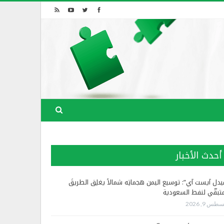
أحدث الأخبار
يدل آيست آي”: توسيع اليمن هجماتِه شمالاً يغلِق الطريقَ
متبقّي لنفط السعودية
طس 9, 2026