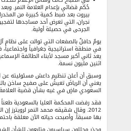
حُكم قضائي بإعدام العلامة النمر. وبع
بيروت بعد ضبط كمية كبيرة من المخدرات
نجران، التي تعرض أحد مساجدها لتفجير 
الجرحى في حصيلة أولية.
يومٌ حافلٌ بالصفعات التي توالت على نظام آل
في منطقة استراتيجية جغرافياً واجتماعياً،
يعد ثاني أكبر مسجد لأبناء الطائفة الإسما
اثنين مليون نسمة.
وسبق أن أعلن تنظيم داعش مسئوليته عن ا
يعني أن الرياضَ تعيشُ على صفيح ساخن بالت
السعودي ماضٍ في غيه بشأن قضية العلامة ا
فقد رفضت المحكمة العليا بالسعودية طعناً ع
2012. وقال شقيقه محمد النمر لرويترز إن 
بها مسبقاً. وأصبحت حياته الآن معلقة باحت
وحذر محللون سياسيون متابعون للشأن الشي