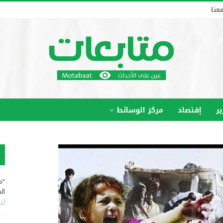
عنا
ير
إقتصاد
مركز الوسائط
“م
ال
أغس