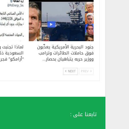
جنود البحرية الأمريكية يعذّبون
لماذا تجنبت و
فوق حاملات الطائرات وترامب
السعودية ذك
ووزير حربه يتباهيان بحصار…
“أرامكو” فجر 
NEXT
PREV
تابعنا على :