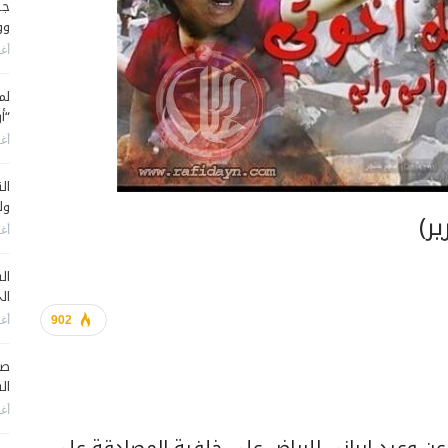
جن
وو
أغس
لم
“أ
أغس
ول
ر)
أغس
ال
ال
أغس
902
صح
ال
أغس
ُ عن وعيد إيراني للرياض على خلفية المصادقة على