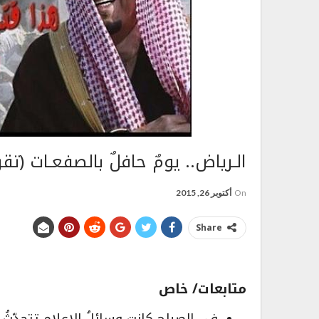
الـرياض.. يومٌ حافلٌ بالصفعـات (تقري
On
أكتوبر 26, 2015
Share
متابعات/ خاص
في الصباح كانت وسائلُ الإعلام تتحدّث