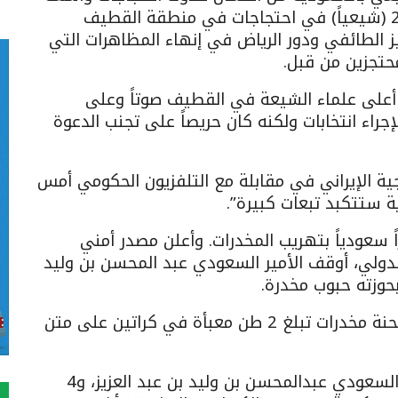
إذا تم تنفيذ إحكام الإعدام. وقتل أكثر من 20 (شيعياً) في احتجاجات في منطقة القطيف
ي 2011 و2013 على التمييز الطائفي ودور الرياض في إنهاء المظاهرات التي
تجزين من قبل.
 أعلى علماء الشيعة في القطيف صوتاً وعلى
إجراء انتخابات ولكنه كان حريصاً على تجنب الدعوة
رجية الإيراني في مقابلة مع التلفزيون الحكومي أمس
ية ستتكبد تبعات كبيرة”.
راً سعودياً بتهريب المخدرات. وأعلن مصدر أمني
الدولي، أوقف الأمير السعودي عبد المحسن بن وليد
وبحوزته حبوب مخدرة.
وقالت مصادر إعلامية إن السلطات ضبطت شحنة مخدرات تبلغ 2 طن معبأة في كراتين على متن
وجاء في البيان أن أمنَ المطار “أوقف الأمير السعودي عبدالمحسن بن وليد بن عبد العزيز، و4