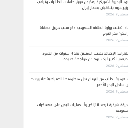
ود البحرية الأمريكية يعذّبون فوق حاملات الطائرات وترامب
زير حربه يتباهيان بحصار إيران
طس 9, 2026
اذا تجنبت وزارة الطاقة السعودية ذكر سبب حريق مصفاة
رامكو” فجر اليوم
طس 9, 2026
التلغراف: الإحباط يصيب اليمنيين بعد 4 سنوات من الجمود
ديهم الكثير ليكسبوه من مواجهة جديدة
طس 9, 2026
سعودية تطلب من اليونان نقل منظومتها الاعتراضية “باتريوت”
ى ساحل البحر الأحمر
طس 9, 2026
يفة شرقية ترصد آثارًا كبيرةً لعمليات اليمن على معسكرات
سعودية
طس 9, 2026