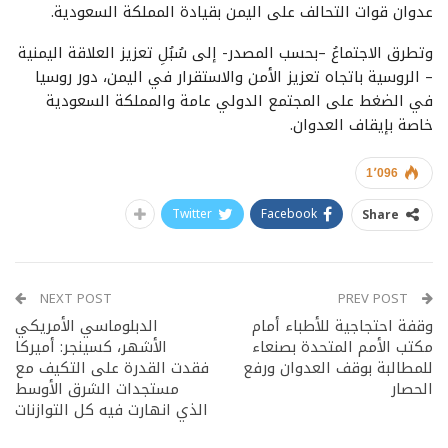
عدوان قوات التحالف على اليمن بقيادة المملكة السعودية.
وتطرق الاجتماعُ –بحسب المصدر- إلى سُبُلِ تعزيز العلاقة اليمنية
– الروسية باتجاه تعزيز الأمن والاستقرار في اليمن، دور روسيا
في الضغط على المجتمع الدولي عامة والمملكة السعودية
خاصة بإيقاف العدوان.
1٬096
Twitter
Facebook
Share
NEXT POST
PREV POST
وقفة احتجاجية للأطباء أمام
الدبلوماسي الأمريكي
مكتب الأمم المتحدة بصنعاء
الأشهر، كسينجر: أميركا
للمطالبة بوقف العدوان ورفع
فقدت القدرة على التكيف مع
الحصار
مستجدات الشرق الأوسط
الذي انهارت فيه كل التوازنات