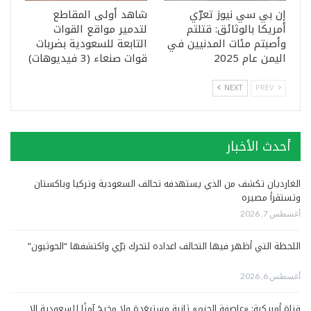
إن بي سي نيوز تعرّي
شاهد أولى المقاطع
أمريكا بالوثائق: قتلتم
لتدمير مواقع القوات
وأصبتم مئات المدنيين في
التابعة للسعودية بضربات
اليمن عام 2025
قوات صنعاء (3 فيديوهات)
NEXT
PREV
أحدث الأخبار
الغارديان تكشف من الذي يستهدفه تحالف السعودية وتركيا وباكستان
وتستقرأ مصيره
أغسطس 7, 2026
اللحظة التي أظهر فيها التحالف اعداده لتحرك برّي واكتشفها “الحوثيون”
أغسطس 6, 2026
قناة أمريكية: «عاصفة الحزم» ثانية مستبعَدة ولا مخرجَ آمنًا للسعودية إلا