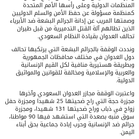
المنظمات الدولية وعلى رأسها الأمم المتحدة
كمنظمة مسؤولة عن حفظ الأمن والسلم الدوليين
وصمتها المريب عن إدانة الجرائم البشعة ضد الأبرياء
الذين تطالهم آلة القتل التدميرية من قبل طيران
تحالف العدوان بقيادة النظام السعودي.
ونددت الوقفة بالجرائم البشعة التي يرتكبها تحالف
دول العدوان في مختلف محافظات الجمهورية
وبطريقة هستيرية منافية لكل القيم الإنسانية
والعربية والإسلامية ومخالفة للقوانين والمواثيق
الدولية.
واعتبرت الوقفة مجازر العدوان السعودي وآخرها
مجزرة حجة التي راح ضحيتها 25 شهيدا ومجزرة حفل
زواج في ذباب وراح ضحيتها 131 شهيدا، ومجزرة
سوق منبه بصعدة التي استشهد فيها 90 مواطنا،
جرائم ضد الإنسانية وحرب إبادة جماعية بحق أبناء
اليمن.