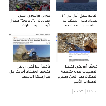
الثانية خلال أقل من 24..
فورين بوليسي: نقص
صنعاء تعلن استهداف
مخزونات الـ”باتريوت” يتحوّل
ناقلة سعودية جديدة
لأزمة عابرة للقارات
كشفٌ أمريكي لخطط
تأكيداً لما نُشر.. رويترز
السعودية بحرب متعددة
تكشف استنفاد أمريكا كل
الجبهات ضد اليمن ويطرح
صواريخها الدقيقة
السيناريو الأرجح
NEXT
PREV