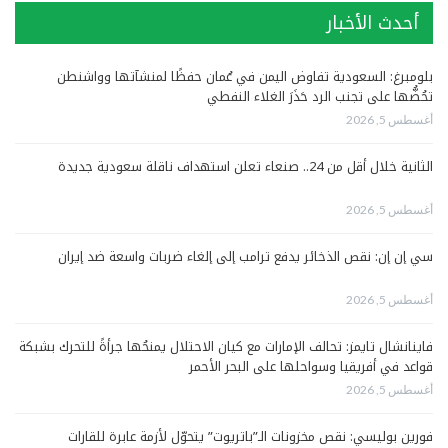
أحدث الأخبار
بلومبرغ: السعودية تفاوض اليمن في عُمان حفظًا لمنشآتها وواشنطن
تحُضُّها على تجنب الرد حَذَرَ الغلاء النفطي
أغسطس 5, 2026
الثانية خلال أقل من 24.. صنعاء تعلن استهداف ناقلة سعودية جديدة
أغسطس 5, 2026
سي إن إن: نقص الذخائر يدفع ترامب إلى إلغاء ضربات واسعة ضد إيران
أغسطس 5, 2026
فاينانشال تايمز: تحالف الإمارات مع كيان الاحتلال يمنحُها جرأةً للتحرك بشبكة
قواعد في أفريقيا وسواحلها على البحر الأحمر
أغسطس 5, 2026
فورين بوليسي: نقص مخزونات الـ”باتريوت” يتحوّل لأزمة عابرة للقارات