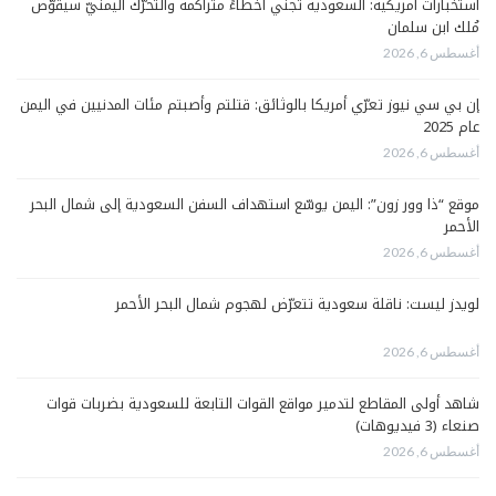
استخبارات أمريكية: السعودية تجني أخطاءً متراكمة والتحرّك اليمنيّ سيقوّض
مُلك ابن سلمان
أغسطس 6, 2026
إن بي سي نيوز تعرّي أمريكا بالوثائق: قتلتم وأصبتم مئات المدنيين في اليمن
عام 2025
أغسطس 6, 2026
موقع “ذا وور زون”: اليمن يوسّع استهداف السفن السعودية إلى شمال البحر
الأحمر
أغسطس 6, 2026
لويدز ليست: ناقلة سعودية تتعرّض لهجوم شمال البحر الأحمر
أغسطس 6, 2026
شاهد أولى المقاطع لتدمير مواقع القوات التابعة للسعودية بضربات قوات
صنعاء (3 فيديوهات)
أغسطس 6, 2026