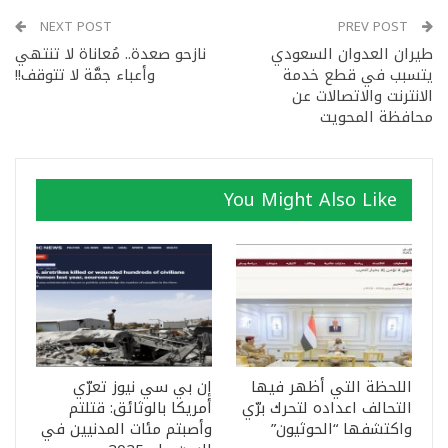
NEXT POST
PREV POST
طيران العدوان السعودي
نازحو صعدة.. مُعاناة لا تنتهي
يتسبب في قطع خدمة
وأعباء جمَّة لا تتوقف!!
الانترنت والاتصالات عن
محافظة المحويت
You Might Also Like
اللحظة التي أظهر فيها
إن بي سي نيوز تعرّي
التحالف اعداده لتحرك برّي
أمريكا بالوثائق: قتلتم
واكتشفها “الحوثيون”
وأصبتم مئات المدنيين في