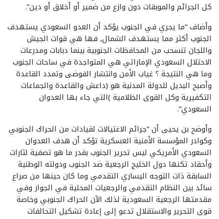
كل الجرائم والموبقات دون وازع من ضمير أو أخلاق أو دين”.
وأضاف “ما يجري في الجنوب يؤكد أن العدو السعودي يستهدف
الجنوب أكثر مما يستهدف الشمال, فها هي قوات الجيش
واللجان تنسحب من المحافظات الجنوبية بينما دبابات ومدرعات
الاحتلال السعودي الإماراتي هي المتواجدة في ساحات الجنوب
وما هي النتيجة ؟ غياب الأمن وانتشار الفوضى وتمدد القاعدة
وأصبح البديل للدولة المدنية هو (داعش والقاعدة والجماعات
التكفيرية وكل القوى الظلامية )التي جاء بها العدوان
السعودي”.
وأوضح بن يحيى أن “جرائم الاغتيالات لقيادات من الحراك الجنوبي
وكوادر المؤسسة الأمنية العسكرية تؤكد أن هدف العدوان
السعودي الأمريكي ليس تحرير الجنوب بقدر ما هو تصفية لثارات
وأحقاد تكنها دول الخليج الرجعية ضد الجنوب ودولته الوطنية
السابقة ذات التوجه اليساري التقدمي وما كان حينها من صراع
سائد بين النظام التقدمي والرجعيات المحلية في الجوار وفي
مقدمتها الرجعية السعودية لذلك الآن الحراك الجنوبي وخاصة
قوى التحرير والاستقلال تدعو إلى إعادة تشكيل التحالفات