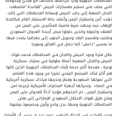
المحافظات الجنوبية وكراً لجرائمها بالتحالف مع هادي وحكومته
التي عملت على تسليم معسكرات الجيش “للقاعدة “فاصطفت
اللجان الشعبة إلى جانب الجيش لإسقاط المخططات التي كانت
تهدد أمن واستقرار اليمن وأعلنت حالة الاستنفار العام لمكافحة
الإرهاب حيث وجهت ضربة قاضية للمتآمرين على اليمن من
العملاء والخونة والذين حاولوا فرض أجندة العدوان السعودي
وتفتيت وتقسيم البلاد وتحويل الجنوب إلى جغرافيا يتمدد فيها
ما يمسى “داعش” كما حصل في العراق وسوريا.
خلال فترة وجود الجيش واللجان في المحافظات قدمت قوات
الجيش واللجان الشعبية أعمالا بطولية في عمليات عسكرية
نوعية ، مقدمة أكبر خدمة لأبناء المحافظات الجنوبية الذين كانوا
هم أكثر فئات المجتمع اليمني تضررا من وجود هذه العناصر
التي تمولها السعودية وقطر وتدربها قيادات عسكرية أمريكية
في الخفاء . وتحركها أجهزة المخابرات الأمريكية لزعزعة امن
واستقرار اليمن ، ثم اتخذوهم مؤخرا أداةً للعدوان على اليمن
وفتح طرق لقوات الاحتلال السعودي الإماراتي إلى بعض
المحافظات الجنوبية ومنها عدن ولحج وأبين وحضرموت وشبوة .
ويرى القيادي في الحراك الجنوبي حسن زيد بن يحيى أن الأوضاع