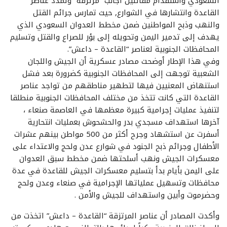
السعودي واستقدام مقاتلين أجانب “مرتزقة” وتمدد عناصر
القاعدة وانتشارها في الشوارع, حيث تمارس جرائم القتل
والنهب وذبح المواطنين ضمن مخطط العدوان السعودي الذي
يهدف إلى تدمير اليمن وتحويله إلى بؤر للصراع والقتل وتسليم
المحافظات الجنوبية لعناصر “القاعدة – داعش”.
وفي هذا الإطار أوضحت مصادر عسكرية أن الجيش واللجان
الشعبية توجهت إلى المحافظات الجنوبية كضرورة بعد فشل
استنهاض المعنيين فيها لتطهير مناطقهم من تواجد عناصر
القاعدة التي كانت تتخذ من مختلف المحافظات الجنوبية منطلقا
لتنفيذ عمليات إجرامية كبيرة معظمها في العاصمة صنعاء ،
آخرها استهداف مسجدي بدر والحشحوش بعمليات انتحارية
أسفرت عن استشهاد وجرح أكثر من 500 مواطن بينهم عشرات
الأطفال وجرائم ذبح الجنود في شوارع عدن ولحج والاعتداء على
معسكرات الجيش ونهب أسلحتها ضمن مخطط سبق العدوان
على اليمن بأيام بدأ بتسليم معسكرات الجيش للقاعدة في عدة
محافظات وتسهيل عملياتها الإجرامية في صنعاء وعدن ولحج
وحضرموت وأبين واستهداف للجيش والأمن .
وأكدت المصادر أن عناصر المرتزقة “القاعدة – داعش” اتخذت من