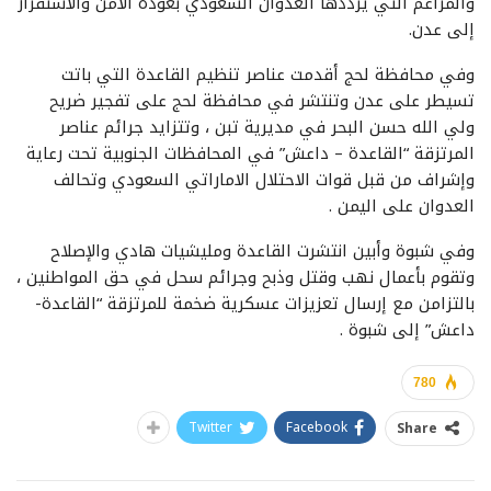
والمزاعم التي يرددها العدوان السعودي بعودة الأمن والاستقرار
إلى عدن.
وفي محافظة لحج أقدمت عناصر تنظيم القاعدة التي باتت
تسيطر على عدن وتنتشر في محافظة لحج على تفجير ضريح
ولي الله حسن البحر في مديرية تبن ، وتتزايد جرائم عناصر
المرتزقة “القاعدة – داعش” في المحافظات الجنوبية تحت رعاية
وإشراف من قبل قوات الاحتلال الاماراتي السعودي وتحالف
العدوان على اليمن .
وفي شبوة وأبين انتشرت القاعدة ومليشيات هادي والإصلاح
وتقوم بأعمال نهب وقتل وذبح وجرائم سحل في حق المواطنين ،
بالتزامن مع إرسال تعزيزات عسكرية ضخمة للمرتزقة “القاعدة-
داعش” إلى شبوة .
780
Twitter
Facebook
Share