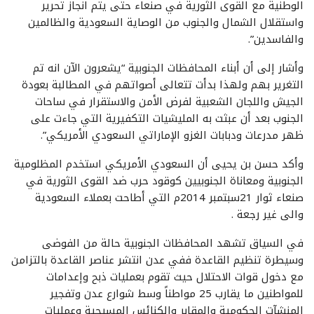
الوطنية مع القوى الثورية في صنعاء حتى يتم انجاز تحرير
واستقلال الشمال والجنوب من الوصاية السعودية والظالمين
والفاسدين”.
وأشار إلى أن أبناء المحافظات الجنوبية “يشعرون الآن انه تم
التغرير بهم ولهذا بدأت تتعالى أصواتهم في المطالبة بعودة
الجيش واللجان الشعبية لفرض الأمن والاستقرار في ساحات
الجنوب بعد أن عبثت به المليشيات التكفيرية التي جاءت على
ظهر مدرعات ودبابات الغزو الإماراتي السعودي الأمريكي”.
وأكد حسن بن يحيى أن السعودي الأمريكي استخدم المظلومية
الجنوبية ومعاناة الجنوبيين كوقود حرب ضد القوى الثورية في
صنعاء ثوار 21سبتمبر 2014م التي أطاحت بعملاء السعودية
والى غير رجعة .
في السياق تشهد المحافظات الجنوبية حالة من الفوضى
وسيطرة تنظيم القاعدة ففي عدن انتشر عناصر القاعدة بالتزامن
مع دخول قوات الاحتلال حيث تقوم بعمليات ذبح وإعدامات
للمواطنين ما يقارب 25 مواطناً وسط شوارع عدن وتفجير
المنشآت الحكومية والمقابر والكنائس المسيحية وعمليات