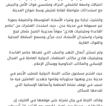
اغتيالات واسعة لناشطي الحراك ومنتسبي قوات الأمن والجيش
مع استحداثات متواصلة لنقاط تفتيش وسط شوارع المدينة.
وانتشرت تجارة بيع وشراء الأسلحة المتوسطة والخفيفة بصورة
غير مسبوقة في مدينة عدن ، حيث استحدث العشرات من “عناصر
القاعدة ومليشيات هادي” سوقاً بمديرية الشيخ عثمان لبيع
وشراء واستبدال الأسلحة، تحت مرأى ومسمع السلطة المحلية
والقوات الغازية.
ولم تستثن أعمال النهب والسلب التي تنفذها عناصر القاعدة
ومليشيات هادي مكاتب المنظمات الدولية العاملة في المجال
الإنساني والمكاتب الحكومية ووسائل الإعلام .
حيث اقتحم مسلحون مكتب اللجنة الدولية للصليب الأحمر في
مدينة عدن ونهبوا محتوياته وقاموا بتهديد العاملين فيه ما
تسبب في توقف نشاط المنظمة وأعمالها الإنسانية التي
تقدمها للسكان.
وقالت اللجنة في بيان نشرته على موقعها في الانترنت إن
مكتبها في مدينة عدن تعرض لهجوم يوم الاثنين 24 أغسطس