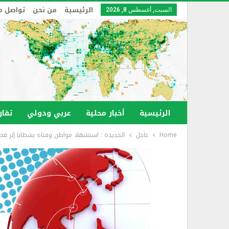
الرئيسية
من نحن
تواصل م
السبت, أغسطس 8, 2026
الرئيسية
أخبار محلية
عربي ودولي
تقار
Home
عاجل
الحديدة : استشهاد مواطن وفتاه بشظايا إثر ق