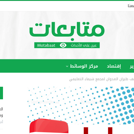
عنا
ير
إقتصاد
مركز الوسائط
صف طيران العدوان لمجمع شيماء التعليمي
ال
وب
أغس