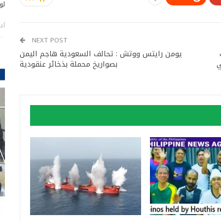
لو
أغس
NEXT POST
رات
يومن رايتس ووتش : تحالف السعودية هاجم اليمن
ي
بصواريخ محملة بذخائر عنقودية