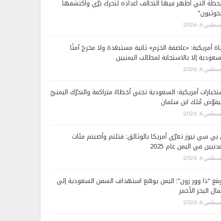
لحظة التي أظهر فيها التحالف اعداده لتحرك برّي واكتشفها
لحوثيون”
طس 6, 2026
اة أمريكية: «عاصفة الحزم» ثانية مستبعَدة ولا مخرجَ آمنًا
سعودية إلا بالاستجابة لمطالب اليمنيين
طس 6, 2026
تخبارات أمريكية: السعودية تجني أخطاءً متراكمة والتحرّك اليمنيّ
قوّض مُلك ابن سلمان
طس 6, 2026
 بي سي نيوز تعرّي أمريكا بالوثائق: قتلتم وأصبتم مئات
دنيين في اليمن عام 2025
طس 6, 2026
قع “ذا وور زون”: اليمن يوسّع استهداف السفن السعودية إلى
ال البحر الأحمر
طس 6, 2026