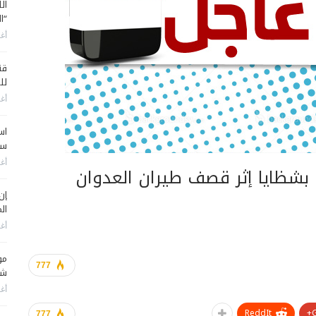
ال
“ا
أغس
قن
لل
أغس
اس
سي
أغس
بشظايا إثر قصف طيران العدوان
إن
الم
أغس
مو
777
شم
أغس
ReddIt
777