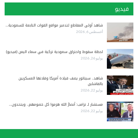
فيديو
شاهد أولى المقاطع لتدمير مواقع القوات التابعة للسعودية…
أغسطس 6, 2026
لحظة سقوط واحتراق سعودية تركية في سماء اليمن (فيديو)
يوليو 26, 2026
شاهد.. سيناتور يصف قيادة أمريكا وقادتها العسكريين
بالفاشلين
يوليو 22, 2026
مستشار لـ ترامب: أنصارُ الله هزموا كل خصومهم.. ويتحدون…
يوليو 22, 2026