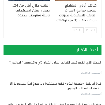
شاهد أولى المقاطع
الثانية خلال أقل من 24..
لتدمير مواقع القوات
صنعاء تعلن استهداف
التابعة للسعودية بضربات
ناقلة سعودية جديدة
قوات صنعاء (3 فيديوهات)
NEXT
PREV
أحدث الأخبار
اللحظة التي أظهر فيها التحالف اعداده لتحرك برّي واكتشفها “الحوثيون”
أغسطس 6, 2026
قناة أمريكية: «عاصفة الحزم» ثانية مستبعَدة ولا مخرجَ آمنًا للسعودية إلا
بالاستجابة لمطالب اليمنيين
أغسطس 6, 2026
استخبارات أمريكية: السعودية تجني أخطاءً متراكمة والتحرّك اليمنيّ سيقوّض