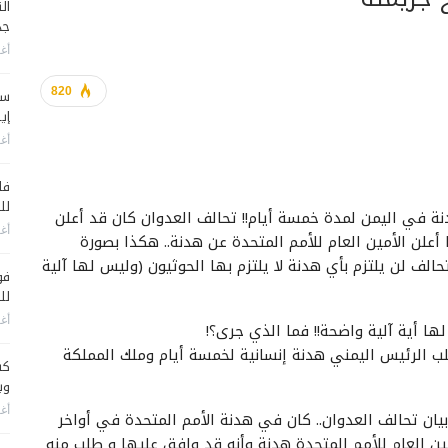
جد
أغس
820
سي
إير
أغس
فا
لل
ة في اليمن لمدة خمسة أيام!! تحالف العدوان كان قد أعلن
أغس
ن الأمين العام للأمم المتحدة عن هدنة.. هكذا بصورة
لف لن يلتزم بأي هدنة لا يلتزم بها الحوثيون (وليس لها آلية
فو
لل
أغس
ا أية آلية واضحة!! فما الذي جرى؟!
ب الرئيس اليمني هدنة إنسانية لخمسة أيام وملك المملكة
كش
وي
أغس
يان تحالف العدوان.. كان في هدنة الأمم المتحدة في أواخر
أمين العام للأمم المتحدة هدنة وأنه قد وافق عليها و طلب منه