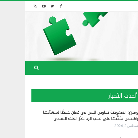
أحدث الأخبار
ومبرغ: السعودية تفاوض اليمن في عُمان حفظًا لمنشآتها
اشنطن تحُضُّها على تجنب الرد حَذَرَ الغلاء النفطي
طس 5, 2026