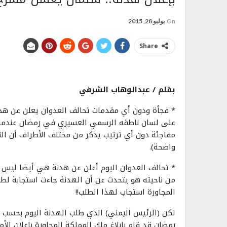
On
يوليو 28, 2015
Share
بقلم / عبدالوهاب الشرفي
* فجأة ودون أي مقدمات تحالف العدوان يعلن عن هدن
على لسان ناطقه الرسمي العسيري في رمضان عندما أعل
مفاجئة دون أي ترتيب يذكر من مختلف الأطراف أن التحا
واضحة).
* تحالف العدوان اليوم أعلن عن هدنة هي أيضا ليس له
من ناحيته هو يتحدث عن أن الهدنة جاءت استجابة لطل
المجاورة استجاب لهذا الطلب!!
لكن (الرئيس اليمني) الذي طلب الهدنة اليوم بحسب ب
رمضان قد قام بإبلاغ ملك المملكة المجاورة بإعلان ال