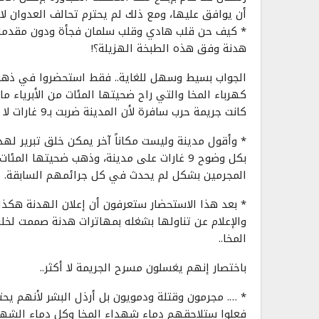
أن يوافق عليها، ومع ذلك لم يحترم تحالف العدوان لا 
* كيف حن قلب هادي وقلب سلمان فجأة ودون مقدمات 
هدنة وفق هذه الطبخة الهزيلة؟!
الجواب بسيط وسهل للغاية.. فقط استحضروا في ذهنك
كهرباء المخا والتي راح ضحيتها المئات من الأبرياء 
كانت جريمة حرب سافرة لأن المدينة ضربت بـ9 غارات لا واحدة ولا اثنتين ، 9 غارات على مدينة آهلة بالسكان..
* وأقول مدينة وليست مكاناً آخر يمكن خلق تبرير لهذ
بكل وضوح 9 غارات على مدينة، وذهب ضحيتها ال
المجرمين بشكل لم يحدث في كل جرائمهم السابقة.
* بعد هذا الاستحضار ستعرفون أن إعلان الهدنة هكذا 
والإعلام عن تناولها بشغله بمهاترات هدنة صممت لخل
المخا..
باختصار إنهم يغسلون مسرح الجريمة لا أكثر..
* …. مجرمون وقتلة ودمويون بل أرذل البشر لأنهم يحتا
فعلوا ستلاحقهم دماء شهداء المخا وكل دماء الشهد