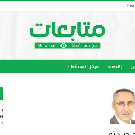
معنا
ير
إقتصاد
مركز الوسائط
بل
وو
أغس
 جريمته