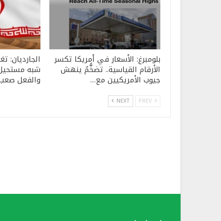
بلومبرغ: الأسعار في أمريكا تكسر
الجارديان: تغي
الأرقام القياسية.. تضخُّمٌ ينهش
شبه مستحيل.
جيوب الأمريكيين مع…
والفعل صعب
NEXT
PREV