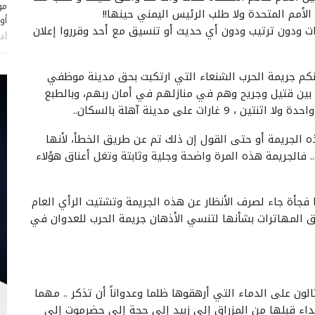
مو
الأمم المتحدة ولا طلب الرئيس اليمني حينها!!
أو
ودون ترتيب ودون أي حديث أو تنسيق مع أحد وقرروا إعلان
أغس
م جريمة الحرب الشنعاء التي ارتكبت بحق مدينة موظفي
ما بين قتيل وجريح وهم في منازلهم في أمان ربهم، وبالطبع
ه الجريمة أو حتى القول إن ذلك تم عن طريق الخطأ، لأنها
مئات.. فالجريمة هذه المرة واضحة وجلية وثابتة وتغل أعناق هؤلاء
فجأة جاء لصرف الأنظار عن هذه الجريمة وتشتيت الرأي العام
ق المهاترات بشأنها لتنسي الأذهان جريمة الحرب للعدوان في
لون على الدماء التي أرهقوها ظلما وعدواناً أن تذكر .. مهما
اء قبلها من المزراق إلى زبيد إلى حجة إلى حضرموت إلى