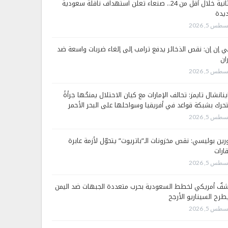
الثانية خلال أقل من 24.. صنعاء تعلن استهداف ناقلة سعودية
يدة
طس 5, 2026
 إن إن: نقص الذخائر يدفع ترامب إلى إلغاء ضربات واسعة ضد
ان
طس 5, 2026
ينانشال تايمز: تحالف الإمارات مع كيان الاحتلال يمنحُها جرأةً
تحرك بشبكة قواعد في أفريقيا وسواحلها على البحر الأحمر
طس 5, 2026
رين بوليسي: نقص مخزونات الـ”باتريوت” يتحوّل لأزمة عابرة
قارات
طس 5, 2026
فٌ أمريكي لخطط السعودية بحرب متعددة الجبهات ضد اليمن
طرح السيناريو الأرجح
طس 5, 2026