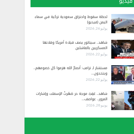
فيديو
لحظة سقوط واحتراق سعودية تركية في سماء
اليمن (فيديو)
يوليو 26, 2026
شاهد.. سيناتور يصف قيادة أمريكا وقادتها
العسكريين بالفاشلين
يوليو 22, 2026
مستشار لـ ترامب: أنصارُ الله هزموا كل خصومهم..
ويتحدون…
يوليو 22, 2026
شاهد.. عَقِبْ موجة حر صَهَرتْ الإسفلت وإشارات
المرور.. عواصف…
يونيو 28, 2026