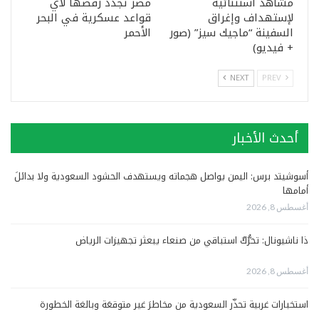
مشاهد استثنائية
مصر تجدد رفضها لأي
لإستهداف وإغراق
قواعد عسكرية في البحر
السفينة “ماجيك سيز” (صور
الأحمر
+ فيديو)
NEXT
PREV
أحدث الأخبار
أسوشيتد برس: اليمن يواصل هجماته ويستهدف الحشود السعودية ولا بدائلَ
أمامها
أغسطس 8, 2026
ذا ناشيونال: تحرُّكٌ استباقي من صنعاء يبعثر تجهيزات الرياض
أغسطس 8, 2026
استخبارات غربية تحذّر السعودية من مخاطرَ غير متوقعَة وبالغة الخطورة