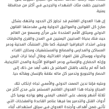
المدنيين خلفت مئات الشهداء والجرحى في أكثر من محافظة
يمنية.
إن هذا العدوان الغاشم قد تجاوز كل الحدود وانتهك بشكل
صارخ كل القوانين والمواثيق الدولية وفي مقدمتها القانون
الدولي وميثاق الأمم المتحدة على مرأى ومسمع من العالم
حيث فتك بحياة المدنيين اليمنيين في المدن والقرى والطرقات
وعلى امتداد الجغرافيا اليمنية، كما طال المنشآت المدنية ودمر
المساكن والمدارس والمصانع والمستشفيات ومخازن الغذاء
والدواء ووسائل نقل المواد الغذائية، وطال أيضا تراث اليمن
وإرثه الحضاري والإنساني ودمر المواقع الأثرية والمدن التاريخية،
كما أنه لم يكتف بالقتل المباشر بل ذهب أبعد من ذلك إلى
الحصار والتجويع وتدمير كل ماله علاقة بالإنسان وبقائه حيا.
وعليه فإننا ندين الصمت الدولي والأممي تجاه ارتكاب تلك
المجازر وتجاه هذا العدوان الغاشم المستمر على مدى أكثر من
ثلاثة أشهر ونصف على الشعب اليمني وهو يواجه يوميا كل
أدوات القتل والتدمير بما فيها عناصر القاعدة والمفخخات التي
تأتي ضمن أهداف وأجندة العدوان في سياق استهداف أبناء