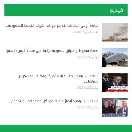
فيديو
شاهد أولى المقاطع لتدمير مواقع القوات التابعة للسعودية…
أغسطس 6, 2026
لحظة سقوط واحتراق سعودية تركية في سماء اليمن (فيديو)
يوليو 26, 2026
شاهد.. سيناتور يصف قيادة أمريكا وقادتها العسكريين
بالفاشلين
يوليو 22, 2026
مستشار لـ ترامب: أنصارُ الله هزموا كل خصومهم.. ويتحدون…
يوليو 22, 2026