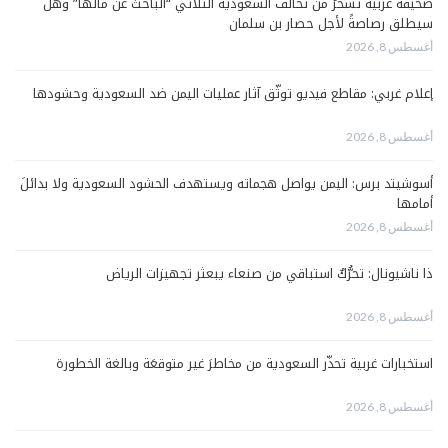
صحيفة عربية تسخرُ من تحالف السعودية الثلاثي “الباحث عن مالها” وهل
سيطلق رصاصةً لأجل حصار بن سلمان
أغسطس 8, 2026
إعلام غربي: مقاطع فيديو توثّق آثار عمليات اليمن ضد السعودية وحشودها
أغسطس 8, 2026
أسوشيتد برس: اليمن يواصل هجماته ويستهدف الحشود السعودية ولا بدائلَ
أمامها
أغسطس 8, 2026
ذا ناشيونال: تحرُّكٌ استباقي من صنعاء يبعثر تجهيزات الرياض
أغسطس 8, 2026
استخبارات غربية تحذّر السعودية من مخاطرَ غير متوقعَة وبالغة الخطورة
أغسطس 8, 2026