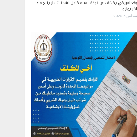
قع أمريكي يكشف عن توقف شبه كامل لشحنات غاز ينبع منذ
اخر يوليو
طس 5, 2026