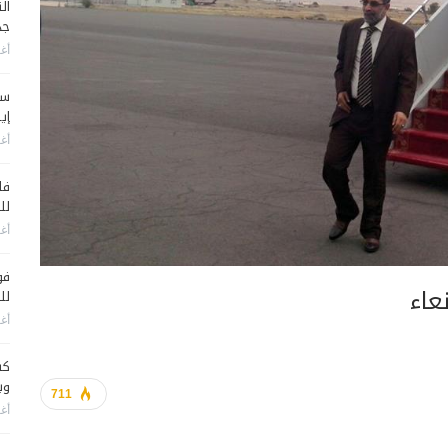
جد
أغس
سي
إير
أغس
فا
لل
أغس
فو
لل
أغس
كش
وي
711
أغس