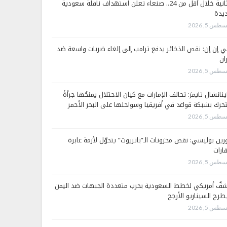
الثانية خلال أقل من 24.. صنعاء تعلن استهداف ناقلة سعودية
يدة
طس 5, 2026
 إن إن: نقص الذخائر يدفع ترامب إلى إلغاء ضربات واسعة ضد
ان
طس 5, 2026
ينانشال تايمز: تحالف الإمارات مع كيان الاحتلال يمنحُها جرأةً
تحرك بشبكة قواعد في أفريقيا وسواحلها على البحر الأحمر
طس 5, 2026
رين بوليسي: نقص مخزونات الـ”باتريوت” يتحوّل لأزمة عابرة
قارات
طس 5, 2026
فٌ أمريكي لخطط السعودية بحرب متعددة الجبهات ضد اليمن
طرح السيناريو الأرجح
طس 5, 2026