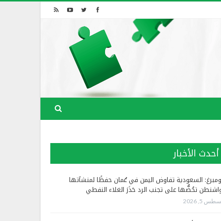
أحدث الأخبار
ومبرغ: السعودية تفاوض اليمن في عُمان حفظًا لمنشآتها
اشنطن تحُضُّها على تجنب الرد حَذَرَ الغلاء النفطي
طس 5, 2026