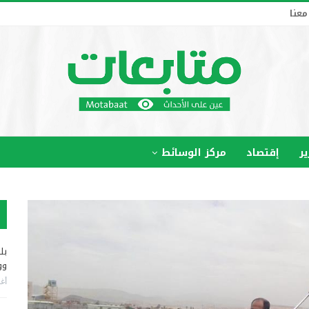
معنا
ير
إقتصاد
مركز الوسائط
بل
وو
أغس