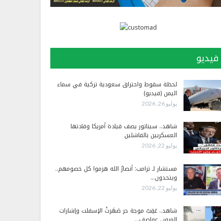
فيديو
لحظة سقوط واحتراق سعودية تركية في سماء
اليمن (فيديو)
يوليو 26, 2026
شاهد.. سيناتور يصف قيادة أمريكا وقادتها
العسكريين بالفاشلين
يوليو 22, 2026
مستشار لـ ترامب: أنصارُ الله هزموا كل خصومهم..
ويتحدون…
يوليو 22, 2026
شاهد.. عَقِبْ موجة حر صَهَرتْ الإسفلت وإشارات
المرور.. عواصف…