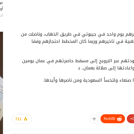
مو
أو
أغس
 افريقية لتاخيرهم يوم واحد في جيبوتي في طريق الذهاب، وناضلت من
غبية في تاخيرهم وربما كان المخطط احتجازهم وفقا
عودتهم عبر النرويج إلى مسقط حاصرتهم في عمان يومين
ادتها إلى صلالة بعمان.. د
ا صنعاء ولتخسأ السعودية ومن ناصرها وأيدها.
ReddIt
711