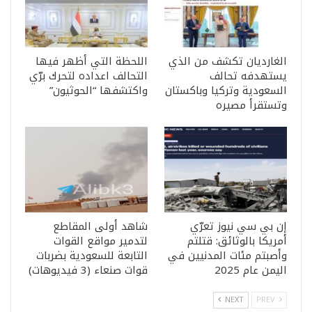
الغارديان تكشف من الذي
اللحظة التي أظهر فيها
يستهدفه تحالف
التحالف اعداده لتحرك برّي
السعودية وتركيا وباكستان
واكتشفها “الحوثيون”
وتستقرأ مصيره
إن بي سي نيوز تعرّي
شاهد أولى المقاطع
أمريكا بالوثائق: قتلتم
لتدمير مواقع القوات
وأصبتم مئات المدنيين في
التابعة للسعودية بضربات
اليمن عام 2025
قوات صنعاء (3 فيديوهات)
NEXT
PREV