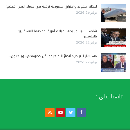
لحظة سقوط واحتراق سعودية تركية في سماء اليمن (فيديو)
يوليو 26, 2026
شاهد.. سيناتور يصف قيادة أمريكا وقادتها العسكريين
بالفاشلين
يوليو 22, 2026
مستشار لـ ترامب: أنصارُ الله هزموا كل خصومهم.. ويتحدون…
يوليو 22, 2026
تابعنا على :