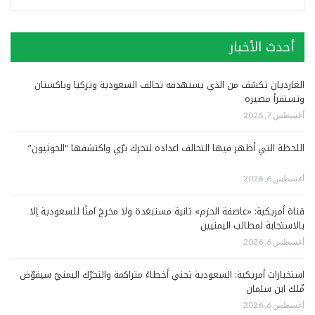
أحدث الأخبار
الغارديان تكشف من الذي يستهدفه تحالف السعودية وتركيا وباكستان
وتستقرأ مصيره
أغسطس 7, 2026
اللحظة التي أظهر فيها التحالف اعداده لتحرك برّي واكتشفها “الحوثيون”
أغسطس 6, 2026
قناة أمريكية: «عاصفة الحزم» ثانية مستبعَدة ولا مخرجَ آمنًا للسعودية إلا
بالاستجابة لمطالب اليمنيين
أغسطس 6, 2026
استخبارات أمريكية: السعودية تجني أخطاءً متراكمة والتحرّك اليمنيّ سيقوّض
مُلك ابن سلمان
أغسطس 6, 2026