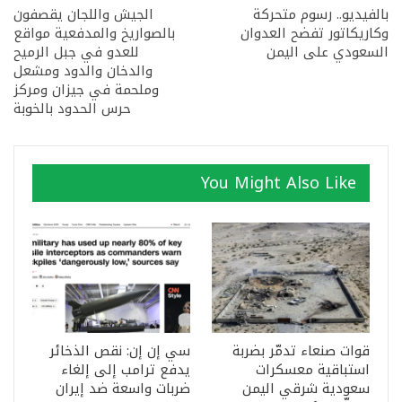
بالفيديو.. رسوم متحركة
الجيش واللجان يقصفون
وكاريكاتور تفضح العدوان
بالصواريخ والمدفعية مواقع
السعودي على اليمن
للعدو في جبل الرميح
والدخان والدود ومشعل
وملحمة في جيزان ومركز
حرس الحدود بالخوبة
You Might Also Like
قوات صنعاء تدمّر بضربة
سي إن إن: نقص الذخائر
استباقية معسكرات
يدفع ترامب إلى إلغاء
سعودية شرقي اليمن
ضربات واسعة ضد إيران