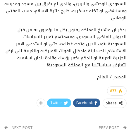
السعودي الوحشي والبربري، والذي لم يفرق بين مسجد ومدرسة
ومستشفى او ثكنة عسكرية، خارج دائرة الاسلام، حسب المفتي
الوهابي.
يذكر ان مشايخ المملكة يفتون بكل ما يؤمرون به من قبل
الديوان الملكي السعودي، ومهمتهم تمرير السياسات
السعودية بثوب الدين وتحت غطاءه، حتى لو استدعى الامر
الاستسلام للصهاينة وادخال القوات الاميركية والغربية الى ارض
الجزيرة العربية او الحكم بكفر رؤساء وقادة بلدان اسلامية
تتعارض سياساتها مع المملكة السعودية!
المصدر / العالم
877
Twitter
Facebook
Share
NEXT POST
PREV POST