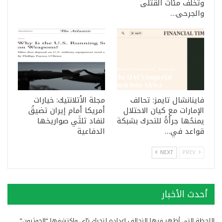
وتخلّف مئات القتلى
والجرحى…
فاينانشال تايمز: تحالف
مجلة الأتلانتيك: خيارات
الإمارات مع كيان الاحتلال
أمريكا أمام إيران تضيقُ
يمنحُها جرأةً للتحرك بشبكة
لنفاد ثلثَي صواريخها
قواعد في…
الدفاعية
NEXT
PREV
أحدث الأخبار
اللحظة التي أظهر فيها التحالف اعداده لتحرك برّي واكتشفها “الحوثيون”