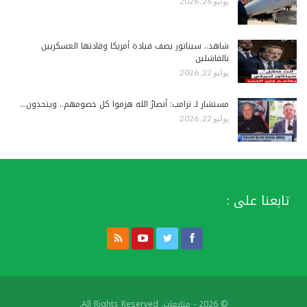
يوليو 26, 2026
شاهد.. سيناتور يصف قيادة أمريكا وقادتها العسكريين
بالفاشلين
يوليو 22, 2026
مستشار لـ ترامب: أنصارُ الله هزموا كل خصومهم.. ويتحدون…
يوليو 22, 2026
تابعنا على :
© 2026 - متابعات. All Rights Reserved.