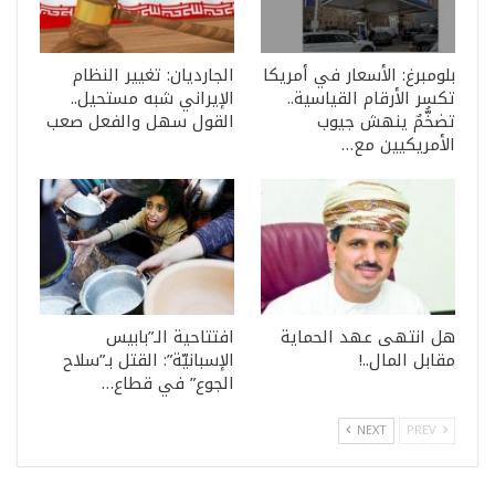
بلومبرغ: الأسعار في أمريكا
الجارديان: تغيير النظام
تكسر الأرقام القياسية..
الإيراني شبه مستحيل..
تضخُّمٌ ينهش جيوب
القول سهل والفعل صعب
الأمريكيين مع…
هل انتهى عهد الحماية
افتتاحية الـ”بابيس
مقابل المال..!
الإسبانيّة”: القتل بـ”سلاح
الجوع” في قطاع…
NEXT
PREV