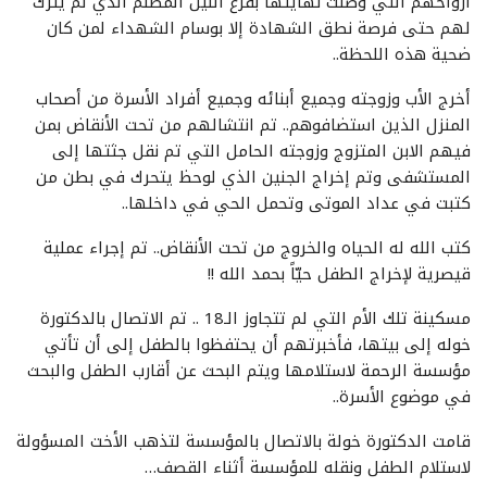
أرواحهم التي وصلت نهايتها بفزع الليل المظلم الذي لم يترك
لهم حتى فرصة نطق الشهادة إلا بوسام الشهداء لمن كان
ضحية هذه اللحظة..
أخرج الأب وزوجته وجميع أبنائه وجميع أفراد الأسرة من أصحاب
المنزل الذين استضافوهم.. تم انتشالهم من تحت الأنقاض بمن
فيهم الابن المتزوج وزوجته الحامل التي تم نقل جثتها إلى
المستشفى وتم إخراج الجنين الذي لوحظ يتحرك في بطن من
كتبت في عداد الموتى وتحمل الحي في داخلها..
كتب الله له الحياه والخروج من تحت الأنقاض.. تم إجراء عملية
قيصرية لإخراج الطفل حيّاً بحمد الله !!
مسكينة تلك الأم التي لم تتجاوز الـ18 .. تم الاتصال بالدكتورة
خوله إلى بيتها، فأخبرتهم أن يحتفظوا بالطفل إلى أن تأتي
مؤسسة الرحمة لاستلامها ويتم البحث عن أقارب الطفل والبحث
في موضوع الأسرة..
قامت الدكتورة خولة بالاتصال بالمؤسسة لتذهب الأخت المسؤولة
لاستلام الطفل ونقله للمؤسسة أثناء القصف…