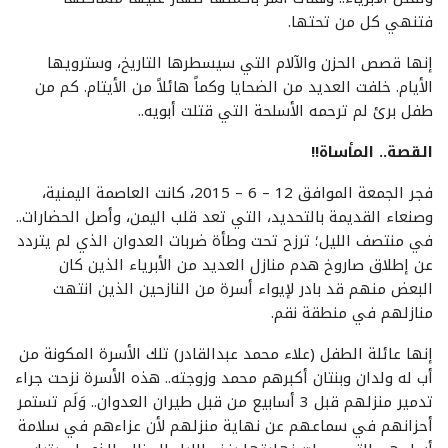
فتنهي كل من تحتها.
إنها قصص الحزن والآلام التي سيسطرها التاريخ، وسترويها
الأيام. خلفت العديد من الضحايا وكماً هائلاً من الأيتام. كم من
طفل برئ لم ترحمه الأسلحة التي قتلت أبويه..
القصة.. المأساة!!
فجر الجمعة الموافق 12 – 6 – 2015، كانت العاصمة اليمنية،
وصنعاء القديمة بالتحديد، التي تعد قلب اليمن، وأصل الحضارات..
في منتصف الليل؛ ترزح تحت وطأة ضربات العدوان الذي لم يتردد
عن إطلاق صاروخ هدم منازل العديد من الأبرياء الذين كان
البعض منهم قد بادر لإيواء أسرة من النازحين الذين انتهت
منازلهم في منطقة نقم.
إنها عائلة الطفل (علاء محمد عبدالقادر) تلك الأسرة المكونة من
أب له ولدان وبنتان أكبرهم محمد وزوجته.. هذه الأسرة نزحت جراء
تدمير منزلهم قبل 3 أسابيع من قبل طيران العدوان.. وَلَم تستمر
أحزانهم في سماعهم عن نهاية منزلهم لأن عزاءهم في سلامة