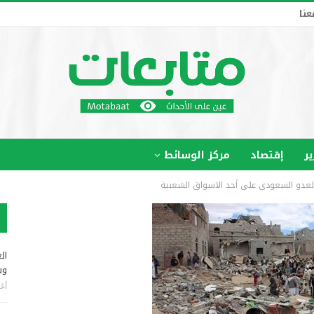
عنا
ير
إقتصاد
مركز الوسائط
ال
وب
أغس