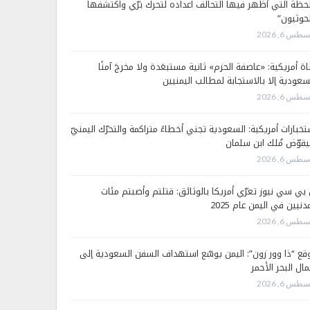
لحظة التي أظهر فيها التحالف اعداده لتحرك برّي واكتشفها
لحوثيون”
طس 6, 2026
اة أمريكية: «عاصفة الحزم» ثانية مستبعَدة ولا مخرجَ آمنًا
سعودية إلا بالاستجابة لمطالب اليمنيين
طس 6, 2026
تخبارات أمريكية: السعودية تجني أخطاءً متراكمة والتحرّك اليمنيّ
قوّض مُلك ابن سلمان
طس 6, 2026
 بي سي نيوز تعرّي أمريكا بالوثائق: قتلتم وأصبتم مئات
دنيين في اليمن عام 2025
طس 6, 2026
قع “ذا وور زون”: اليمن يوسّع استهداف السفن السعودية إلى
ال البحر الأحمر
طس 6, 2026