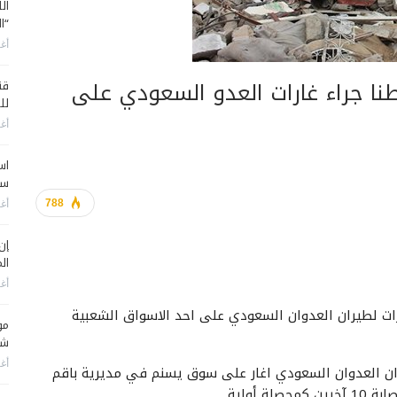
ال
“ا
أغس
استشهاد واصابة 22 مواطنا جراء غارات العدو السعودي على
قن
لل
أغس
اس
سي
788
أغس
إن
الم
أغس
رين، اليوم، جراء غارات لطيران العدوان السعودي على احد الاسواق الشعبية
مو
شم
أغس
يران العدوان السعودي اغار على سوق يسنم في مديرية باقم