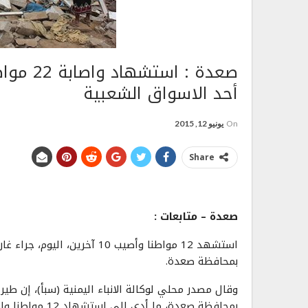
صعدة : 
أحد الاسواق الشعبية
On
يونيو 12, 2015
Share
صعدة – متابعات :
استشهد 12 مواطنا وأصيب 10 آخ
بمحافظة صعدة.
وقال مصدر محلي لوكالة الانباء اليمنية (سبأ)، إن ط
بمحافظة صعدة، ما أدى إلى استشهاد 12 مواطنا واصابة 10 آخرين كمحصلة أولية.