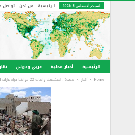
الرئيسية
من نحن
تواصل م
السبت, أغسطس 8, 2026
الرئيسية
أخبار محلية
عربي ودولي
تقار
Home
أخبار
صعدة : استشهاد واصابة 22 مواطنا جراء غارات العدو السعودي على أحد الاسواق الشعبية