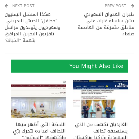
NEXT POST
PREV POST
طيران العدوان السعودي
هكذا استقبل اليمنيون
يشن سلسلة غارات على
“جحافل” الجيش البحريني..
مناطق متفرقة من العاصمة
وسعوديون يتوعدون مراسل
صنعاء
تلفزيون البحرين المرافق
بتهمة “الخيانة”
You Might Also Like
الغارديان تكشف من الذي
اللحظة التي أظهر فيها
يستهدفه تحالف
التحالف اعداده لتحرك برّي
السعودية وتركيا وباكستان
واكتشفها “الحوثيون”