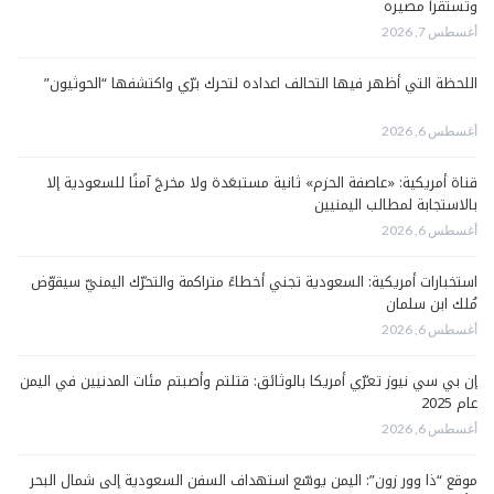
وتستقرأ مصيره
أغسطس 7, 2026
اللحظة التي أظهر فيها التحالف اعداده لتحرك برّي واكتشفها “الحوثيون”
أغسطس 6, 2026
قناة أمريكية: «عاصفة الحزم» ثانية مستبعَدة ولا مخرجَ آمنًا للسعودية إلا
بالاستجابة لمطالب اليمنيين
أغسطس 6, 2026
استخبارات أمريكية: السعودية تجني أخطاءً متراكمة والتحرّك اليمنيّ سيقوّض
مُلك ابن سلمان
أغسطس 6, 2026
إن بي سي نيوز تعرّي أمريكا بالوثائق: قتلتم وأصبتم مئات المدنيين في اليمن
عام 2025
أغسطس 6, 2026
موقع “ذا وور زون”: اليمن يوسّع استهداف السفن السعودية إلى شمال البحر