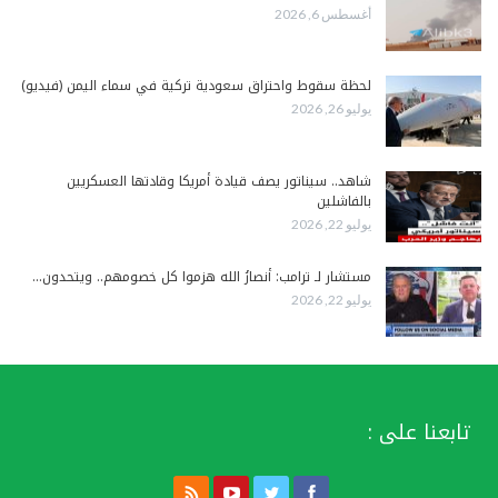
أغسطس 6, 2026
لحظة سقوط واحتراق سعودية تركية في سماء اليمن (فيديو)
يوليو 26, 2026
شاهد.. سيناتور يصف قيادة أمريكا وقادتها العسكريين
بالفاشلين
يوليو 22, 2026
مستشار لـ ترامب: أنصارُ الله هزموا كل خصومهم.. ويتحدون…
يوليو 22, 2026
تابعنا على :