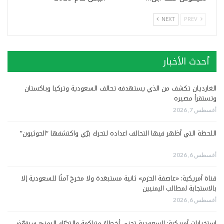
NEXT
PREV
أحدث الأخبار
الغارديان تكشف من الذي يستهدفه تحالف السعودية وتركيا وباكستان
وتستقرأ مصيره
أغسطس 7, 2026
اللحظة التي أظهر فيها التحالف اعداده لتحرك برّي واكتشفها “الحوثيون”
أغسطس 6, 2026
قناة أمريكية: «عاصفة الحزم» ثانية مستبعَدة ولا مخرجَ آمنًا للسعودية إلا
بالاستجابة لمطالب اليمنيين
أغسطس 6, 2026
استخبارات أمريكية: السعودية تجني أخطاءً متراكمة والتحرّك اليمنيّ سيقوّض