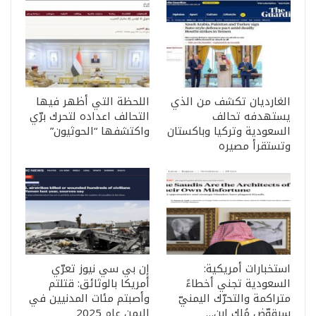
الغارديان تكشف من الذي
اللحظة التي أظهر فيها
يستهدفه تحالف
التحالف اعداده لتحرك برّي
السعودية وتركيا وباكستان
واكتشفها “الحوثيون”
وتستقرأ مصيره
استخبارات أمريكية:
إن بي سي نيوز تعرّي
السعودية تجني أخطاءً
أمريكا بالوثائق: قتلتم
متراكمة والتحرّك اليمنيّ
وأصبتم مئات المدنيين في
سيقوّض مُلك ابن…
اليمن عام 2025