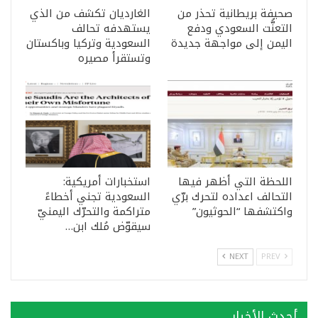
صحيفة بريطانية تحذر من
الغارديان تكشف من الذي
التعنُّت السعودي ودفع
يستهدفه تحالف
اليمن إلى مواجهة جديدة
السعودية وتركيا وباكستان
وتستقرأ مصيره
اللحظة التي أظهر فيها
استخبارات أمريكية:
التحالف اعداده لتحرك برّي
السعودية تجني أخطاءً
واكتشفها “الحوثيون”
متراكمة والتحرّك اليمنيّ
سيقوّض مُلك ابن…
NEXT
PREV
أحدث الأخبار