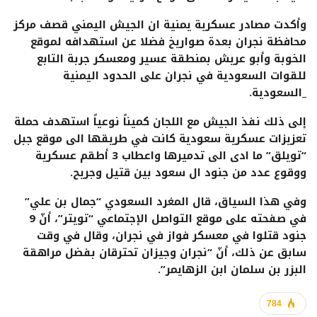
وأكدت مصادر عسكرية يمنية ان الجيش اليمني قصف مركز
محافظة نجران بعدة صواريخ فضلا عن استهدافه لموقع
الخوبة وأبو عريش بمنطقة عسير ومعسكر جربة التابع
للقوات السعودية في نجران على الحدود اليمنية
_السعودية.
إلى ذلك نفذ الجيش مع اللجان كميناً نوعياً استهدف حملة
تعزيزات عسكرية سعودية كانت في طريقها الى موقع جبل
“تويلق” ما ادى الى تدميرها واعطاب 3 أطقم عسكرية
ووقوع عدد من جنود ال سعود بين قتيل وجريح.
وفي هذا السياق، قال المغرد السعودي “جمال بن علي”
في صفحته على موقع التواصل الإجتماعي “تويتر”، أنّ 9
جنود قتلوا في معسكر فواز في نجران، وقال في وقت
سابق عن ذلك، أنّ “نجران وجيزان تحترقان بفضل مراهقة
البزر بن سلمان ابن الزهايمر”.
784