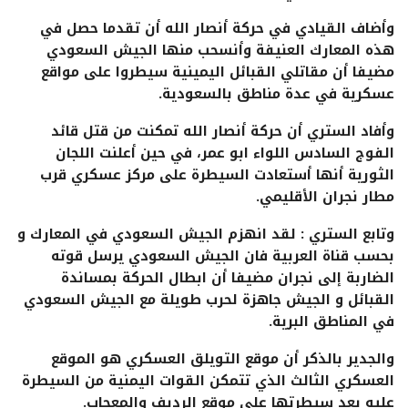
وأضاف القيادي في حركة أنصار الله أن تقدما حصل في
هذه المعارك العنيفة وأنسحب منها الجيش السعودي
مضيفا أن مقاتلي القبائل اليمينية سيطروا على مواقع
عسكرية في عدة مناطق بالسعودية.
وأفاد الستري أن حركة أنصار الله تمكنت من قتل قائد
الفوج السادس اللواء ابو عمر، في حين أعلنت اللجان
الثورية أنها أستعادت السيطرة على مركز عسكري قرب
مطار نجران الأقليمي.
وتابع الستري : لقد انهزم الجيش السعودي في المعارك و
بحسب قناة العربية فان الجيش السعودي يرسل قوته
الضاربة إلى نجران مضيفا أن ابطال الحركة بمساندة
القبائل و الجيش جاهزة لحرب طويلة مع الجيش السعودي
في المناطق البرية.
والجدير بالذكر أن موقع التويلق العسكري هو الموقع
العسكري الثالث الذي تتمكن القوات اليمنية من السيطرة
عليه بعد سيطرتها على موقع الرديف والمعجاب.