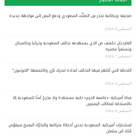
صحيفة بريطانية تحذر من التعنُّت السعودي ودفع اليمن إلى مواجهة جديدة
أغسطس 8, 2026
الغارديان تكشف من الذي يستهدفه تحالف السعودية وتركيا وباكستان
وتستقرأ مصيره
أغسطس 7, 2026
اللحظة التي أظهر فيها التحالف اعداده لتحرك برّي واكتشفها “الحوثيون”
أغسطس 6, 2026
قناة أمريكية: «عاصفة الحزم» ثانية مستبعَدة ولا مخرجَ آمنًا للسعودية إلا
بالاستجابة لمطالب اليمنيين
أغسطس 6, 2026
استخبارات أمريكية: السعودية تجني أخطاءً متراكمة والتحرّك اليمنيّ سيقوّض
مُلك ابن سلمان