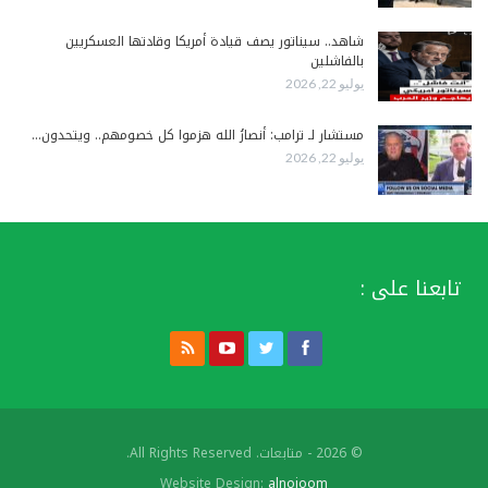
شاهد.. سيناتور يصف قيادة أمريكا وقادتها العسكريين
بالفاشلين
يوليو 22, 2026
مستشار لـ ترامب: أنصارُ الله هزموا كل خصومهم.. ويتحدون…
يوليو 22, 2026
تابعنا على :
© 2026 - متابعات. All Rights Reserved.
Website Design:
alnojoom