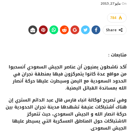
On
مايو 27, 2015
784
Share
متابعات :
أكد ناشطون يمنيون أن عناصر الجيش السعودي أنسحبوا
من مواقع عدة كانوا يتمركزون فيها بمنطقة نجران في
الحدود السعودية مع اليمن وسيطرت عليها حركة أنصار
الله بمساندة القبائل اليمنية.
وفي تصريح لوكالة انباء فارس قال عبد الدائم الستري إن
هناك أشتباكات عنيفة تشهدها مدينة نجران الحدودية بين
حركة انصار الله و الجيش السعودي، حيث تتمركز
الاشتباكات حول المناطق العسكرية التي يسيطر عليها
الجيش السعودي.