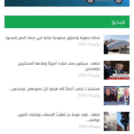
فيديو
لحظة سقوط واحتراق سعودية تركية في سماء اليمن (فيديو)
يوليو 26, 2026
شاهد.. سيناتور يصف قيادة أمريكا وقادتها العسكريين
بالفاشلين
يوليو 22, 2026
مستشار لـ ترامب: أنصارُ الله هزموا كل خصومهم.. ويتحدون…
يوليو 22, 2026
شاهد.. عَقِبْ موجة حر صَهَرتْ الإسفلت وإشارات المرور..
عواصف…
يونيو 28, 2026