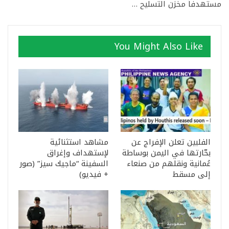
مستهدفاً مخزن التسليح …
You Might Also Like
الفلبين تعلن الإفراج عن
مشاهد استثنائية
بحّارتها في اليمن بوساطة
لإستهداف وإغراق
عُمانية ونقلهم من صنعاء
السفينة “ماجيك سيز” (صور
إلى مسقط
+ فيديو)