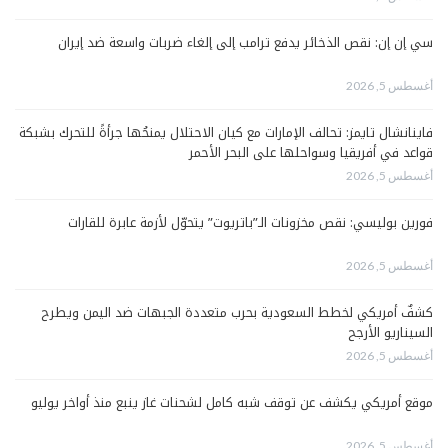
سي إن إن: نقص الذخائر يدفع ترامب إلى إلغاء ضربات واسعة ضد إيران
أغسطس 5, 2026
فاينانشال تايمز: تحالف الإمارات مع كيان الاحتلال يمنحُها جرأةً للتحرك بشبكة
قواعد في أفريقيا وسواحلها على البحر الأحمر
أغسطس 5, 2026
فورين بوليسي: نقص مخزونات الـ”باتريوت” يتحوّل لأزمة عابرة للقارات
أغسطس 5, 2026
كشفٌ أمريكي لخطط السعودية بحرب متعددة الجبهات ضد اليمن ويطرح
السيناريو الأرجح
أغسطس 5, 2026
موقع أمريكي يكشف عن توقف شبه كامل لشحنات غاز ينبع منذ أواخر يوليو
أغسطس 5, 2026