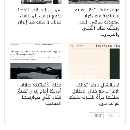
قوات صنعاء تدمّر بضربة
سي إن إن: نقص الذخائر
استباقية معسكرات
يدفع ترامب إلى إلغاء
سعودية شرقي اليمن
ضربات واسعة ضد إيران
وتخلّف مئات القتلى
والجرحى…
فاينانشال تايمز: تحالف
مجلة الأتلانتيك: خيارات
الإمارات مع كيان الاحتلال
أمريكا أمام إيران تضيقُ
يمنحُها جرأةً للتحرك بشبكة
لنفاد ثلثَي صواريخها
قواعد في…
الدفاعية
NEXT
PREV