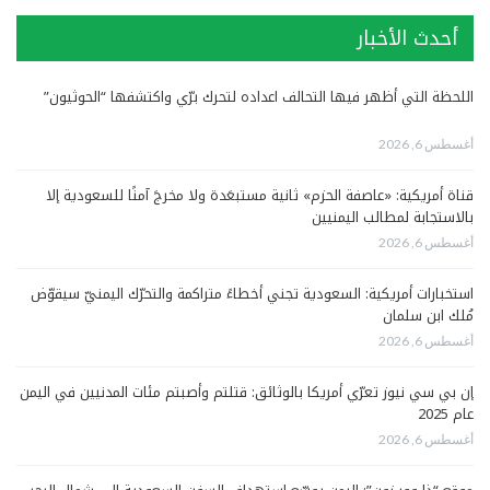
أحدث الأخبار
اللحظة التي أظهر فيها التحالف اعداده لتحرك برّي واكتشفها “الحوثيون”
أغسطس 6, 2026
قناة أمريكية: «عاصفة الحزم» ثانية مستبعَدة ولا مخرجَ آمنًا للسعودية إلا
بالاستجابة لمطالب اليمنيين
أغسطس 6, 2026
استخبارات أمريكية: السعودية تجني أخطاءً متراكمة والتحرّك اليمنيّ سيقوّض
مُلك ابن سلمان
أغسطس 6, 2026
إن بي سي نيوز تعرّي أمريكا بالوثائق: قتلتم وأصبتم مئات المدنيين في اليمن
عام 2025
أغسطس 6, 2026