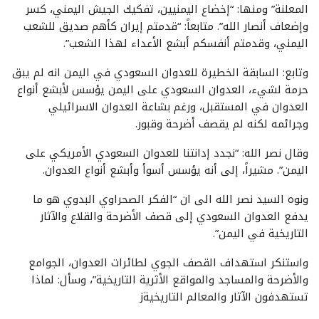
المعلنة” ومنها: “إخضاع اليمنيين، تفكيك الجيش اليمني، كسر
وإضعاف أنصار الله”. متابعاً: “قدمتم إيران كأهم صديق للشعب
اليمني، وقدمتم أنفسكم أبشع الأعداء لهذا الشعب”.
وتابع: السابقة الخطيرة للعدوان السعودي في اليمن انه لم يبق
حرمة لشيء، العدوان السعودي على اليمن يؤسس لأبشع أنواع
العدوان في المستقبل، ورغم بشاعة العدوان الاسرائيلي
وجرائمه لكنه لم يقصف أضرحة وقبور.
وقال نصر الله: “نجدد إدانتنا للعدوان السعودي الأمريكي على
اليمن”. مشيراً، إلى أنه يؤسس أسوأ وأبشع أنواع العدوان.
ونوه السيد نصر الله الى ان “الفكر الصحراوي البدوي هو ما
يدفع العدوان السعودي إلى قصف الأضرحة والقلاع والآثار
التاريخية في اليمن”.
واستنكر استهداف القصف الجوي لطائرات العدوان، الجوامع
والأضرحة والمساجد والمواقع الأثرية التاريخية”، وسأل: لماذا
تستهدفون الآثار والمعالم التاريخيةز