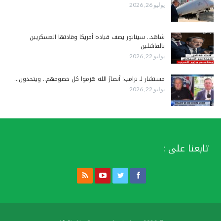
يوليو 26, 2026
شاهد.. سيناتور يصف قيادة أمريكا وقادتها العسكريين
بالفاشلين
يوليو 22, 2026
مستشار لـ ترامب: أنصارُ الله هزموا كل خصومهم.. ويتحدون…
يوليو 22, 2026
تابعنا على :