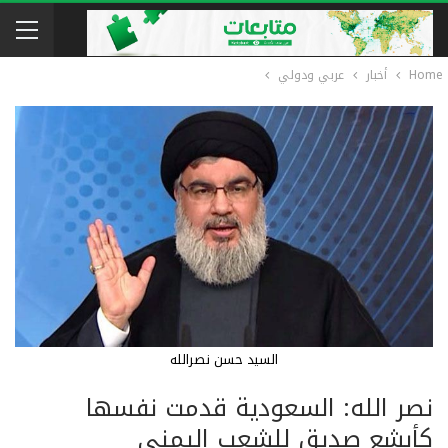
Home
أخبار
عربي ودولي
السيد حسن نصرالله
نصر الله: السعودية قدمت نفسها
كأبشع صديق للشعب اليمني