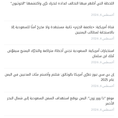
اللحظة التي أظهر فيها التحالف اعداده لتحرك برّي واكتشفها “الحوثيون”
أغسطس 6, 2026
قناة أمريكية: «عاصفة الحزم» ثانية مستبعَدة ولا مخرجَ آمنًا للسعودية إلا
بالاستجابة لمطالب اليمنيين
أغسطس 6, 2026
استخبارات أمريكية: السعودية تجني أخطاءً متراكمة والتحرّك اليمنيّ سيقوّض
مُلك ابن سلمان
أغسطس 6, 2026
إن بي سي نيوز تعرّي أمريكا بالوثائق: قتلتم وأصبتم مئات المدنيين في اليمن
عام 2025
أغسطس 6, 2026
موقع “ذا وور زون”: اليمن يوسّع استهداف السفن السعودية إلى شمال البحر
الأحمر
أغسطس 6, 2026