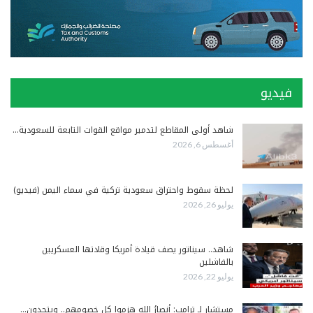
فيديو
شاهد أولى المقاطع لتدمير مواقع القوات التابعة للسعودية…
أغسطس 6, 2026
لحظة سقوط واحتراق سعودية تركية في سماء اليمن (فيديو)
يوليو 26, 2026
شاهد.. سيناتور يصف قيادة أمريكا وقادتها العسكريين
بالفاشلين
يوليو 22, 2026
مستشار لـ ترامب: أنصارُ الله هزموا كل خصومهم.. ويتحدون…