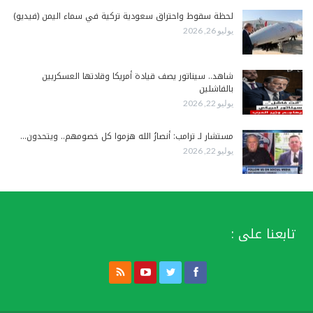
لحظة سقوط واحتراق سعودية تركية في سماء اليمن (فيديو)
يوليو 26, 2026
شاهد.. سيناتور يصف قيادة أمريكا وقادتها العسكريين
بالفاشلين
يوليو 22, 2026
مستشار لـ ترامب: أنصارُ الله هزموا كل خصومهم.. ويتحدون…
يوليو 22, 2026
تابعنا على :