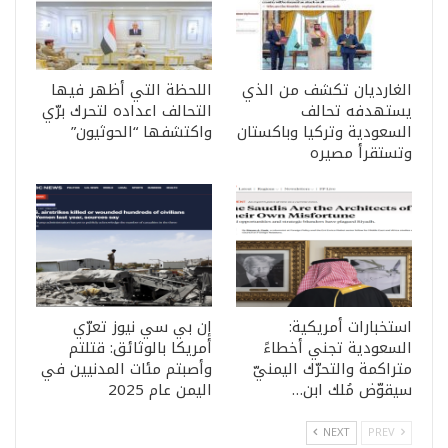
الغارديان تكشف من الذي
اللحظة التي أظهر فيها
يستهدفه تحالف
التحالف اعداده لتحرك برّي
السعودية وتركيا وباكستان
واكتشفها “الحوثيون”
وتستقرأ مصيره
استخبارات أمريكية:
إن بي سي نيوز تعرّي
السعودية تجني أخطاءً
أمريكا بالوثائق: قتلتم
متراكمة والتحرّك اليمنيّ
وأصبتم مئات المدنيين في
سيقوّض مُلك ابن…
اليمن عام 2025
NEXT
PREV