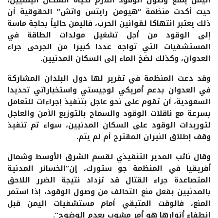
حيت أكدت منظمة “هيومن رايتس واتش” الحقوقية أن
ذلك يعتبر انتهاكا لقوانين الحرب، فاليمن حالياً بحاجة ماسة
إلى الوقود من أجل تشغيل مولدات الطاقة في
المستشفيات التي تواجه عددا كبيرا من الجرحى جراء
العدوان، وكذلك لضخ الماء إلى السكان المدنيين.
وقد دعت المنظمة في تقرير لها دول البلدان المشاركة
في العدوان بدعم أمريكي لوجيستي واستخباراتي تحديدا
السعودية، أن تقوم على نحو عاجل بتنفيذ إجراءات للتعامل
بسرعة مع ناقلات الوقود والسماح بالتوزيع الآمن والعاجل
لتوريدات الوقود على السكان المدنيين، سواء تم تنفيذ
وقف إطلاق النيران المقترح أم لم يتم.
وقال نائب المدير التنفيذي لقسم الشرق الأوسط وشمال
أفريقيا في المنظمة جو ستورك، إن”الخسائر المدنية
المتصاعدة جراء القتال قد تزداد نتيجة الضرر اللاحق
بالمدنيين بفعل منع التحالف من وصول الوقود، إذا استمر
المنع، فالوقت المتبقي أمام مستشفيات اليمن قبل
انطفاء أنوارها هو أمر مشوب بعدم الوضوح”.