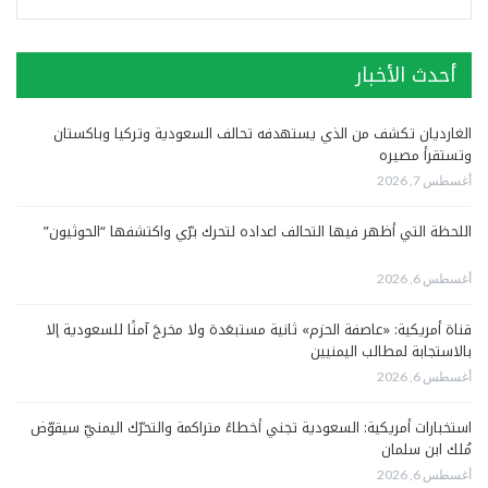
أحدث الأخبار
الغارديان تكشف من الذي يستهدفه تحالف السعودية وتركيا وباكستان
وتستقرأ مصيره
أغسطس 7, 2026
اللحظة التي أظهر فيها التحالف اعداده لتحرك برّي واكتشفها “الحوثيون”
أغسطس 6, 2026
قناة أمريكية: «عاصفة الحزم» ثانية مستبعَدة ولا مخرجَ آمنًا للسعودية إلا
بالاستجابة لمطالب اليمنيين
أغسطس 6, 2026
استخبارات أمريكية: السعودية تجني أخطاءً متراكمة والتحرّك اليمنيّ سيقوّض
مُلك ابن سلمان
أغسطس 6, 2026