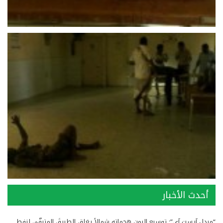
أحدث الأخبار
“ميدل آيست آي”: توسيع اليمن هجماتِه شمالاً يغلِق الطريقَ المتبقّي لنفط