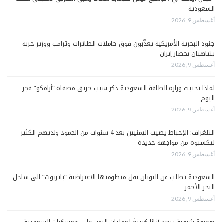
السعودية
أغسطس 9, 2026
جنود البحرية الأمريكية يعذّبون فوق حاملات الطائرات وترامب ووزير حربه
يتباهيان بحصار إيران
أغسطس 9, 2026
لماذا تجنبت وزارة الطاقة السعودية ذكر سبب حريق مصفاة “أرامكو” فجر
اليوم
أغسطس 9, 2026
التلغراف: الإحباط يصيب اليمنيين بعد 4 سنوات من الجمود ولديهم الكثير
ليكسبوه من مواجهة جديدة
أغسطس 9, 2026
السعودية تطلب من اليونان نقل منظومتها الاعتراضية “باتريوت” الى ساحل
البحر الأحمر
أغسطس 9, 2026
صحيفة شرقية ترصد آثارًا كبيرةً لعمليات اليمن على معسكرات السعودية