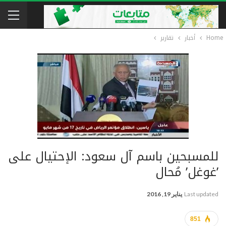
Home
أخبار
تقارير
للمسبحين باسم آل سعود: الإحتيال على
’غوغل’ مُحال
Last updated
يناير 19, 2016
851