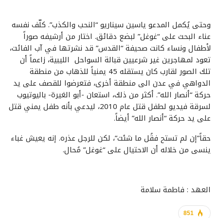
وحتى يُكمل المدعو ياسين سيناريو “النحب والكذب”. كلّف نفسه
عناء البحث على “غوغل” لبضع دقائق. اختار من أرشيفه صوراً
لأطفال ونساء كانت صحيفة “القدس” قد نشرتها في آب الفائت،
تعود لمهاجرين غير شرعيين قبالة السواحل الليبية، زاعماً أن
تلك الصور لقارب كان يستقله 45 يمنياً للذهاب من منطقة
الدواهي في عدن الى منطقة أخرى، فتعرضوا للقصف على يد
حركة “أنصار الله”. أكثر من ذلك، استعان -أبو الغيرة- باليوتيوب
لسرقة فيديو لطفل قتل عام 2010، ليدعي بأنه طفل يمني قتل
على يد حركة “أنصار الله” أيضاً.
حقاً”إن لم تستح فقُل ما شئت”، لكن للرجل عذره. إنه يعيش غباء
ينسى من خلاله أن الاحتيال على “غوغل” مُحال.
العهد : فاطمة سلامة
851