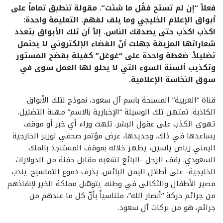
فعلاً “إن لم تستح فقُل ما شئت”. مقولة تنطبق تماماً على
أبواق الإعلام الخليجي وما يلف لفهم. التعليمة واحدة:
اكذب اكذب حتى يصدقك الناس. إلاّ أن تلك الأبواق بتعدد
شعاراتها المزيفة جهلت أنّ الفضاء الإلكتروني لا يحتمل
تضليلاً. ضغطة واحدة على “غوغل” كفيلة بفضح المستور
وتكذيب ألسنة السوء التي لا يحلو لها العمل سوى في
سوق النخاسة الإعلامية.
قناة “العربية” المسبحة باسم آل سعود، نموذج لتلك الأبواق
الكاذبة. تمتهن تلك الوسيلة “الإخبارية بالاسم” مهنة التضليل.
تهوى الكذب على عقول البشر. تلهث وراء أي خبر أو موقف
يساعدها في ذلك. وجديدها، عرض مؤتمر صحفي لوزير الخارجية
اليمني رياض ياسين، يظهر خلاله بموقف المستنجد بالملك
السعودي. يقف الرجل -البائع لشعبه مقابل حفنة من الدولارات
الخليجية- على أطلال اليمن البائس. يذرف دموع التماسيح. يندب
مصير الأطفال والثكالى في وطنه. يتوسّل مملكة الخير لإنقاذهم
من جرائم حركة “أنصار الله”، متناسياً بأنّ كل ما عندهم من
جرائم، هو من بركات آل سعود.