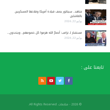
شاهد.. سيناتور يصف قيادة أمريكا وقادتها العسكريين
بالفاشلين
يوليو 22, 2026
مستشار لـ ترامب: أنصارُ الله هزموا كل خصومهم.. ويتحدون…
يوليو 22, 2026
تابعنا على :
© 2026 - متابعات. All Rights Reserved.