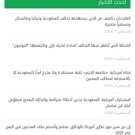
أحدث الأخبار
الغارديان تكشف من الذي يستهدفه تحالف السعودية وتركيا وباكستان
وتستقرأ مصيره
أغسطس 7, 2026
اللحظة التي أظهر فيها التحالف اعداده لتحرك برّي واكتشفها “الحوثيون”
أغسطس 6, 2026
قناة أمريكية: «عاصفة الحزم» ثانية مستبعَدة ولا مخرجَ آمنًا للسعودية إلا
بالاستجابة لمطالب اليمنيين
أغسطس 6, 2026
استخبارات أمريكية: السعودية تجني أخطاءً متراكمة والتحرّك اليمنيّ سيقوّض
مُلك ابن سلمان
أغسطس 6, 2026
إن بي سي نيوز تعرّي أمريكا بالوثائق: قتلتم وأصبتم مئات المدنيين في اليمن
عام 2025