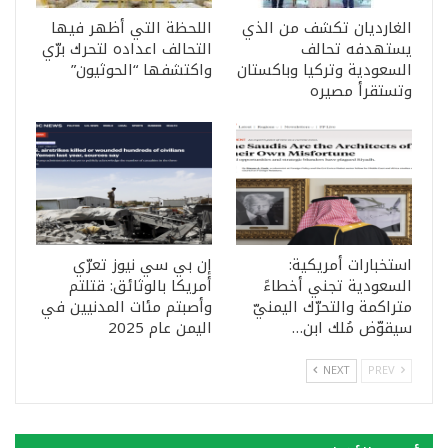
الغارديان تكشف من الذي
اللحظة التي أظهر فيها
يستهدفه تحالف
التحالف اعداده لتحرك برّي
السعودية وتركيا وباكستان
واكتشفها “الحوثيون”
وتستقرأ مصيره
استخبارات أمريكية:
إن بي سي نيوز تعرّي
السعودية تجني أخطاءً
أمريكا بالوثائق: قتلتم
متراكمة والتحرّك اليمنيّ
وأصبتم مئات المدنيين في
سيقوّض مُلك ابن…
اليمن عام 2025
NEXT
PREV