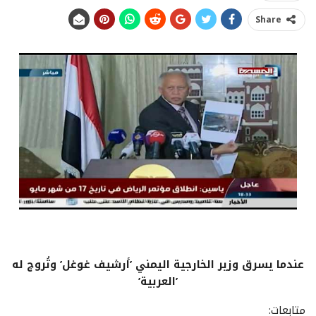
Share
عندما يسرق وزير الخارجية اليمني ’أرشيف غوغل’ وتُروج له
’العربية’
متابعات: