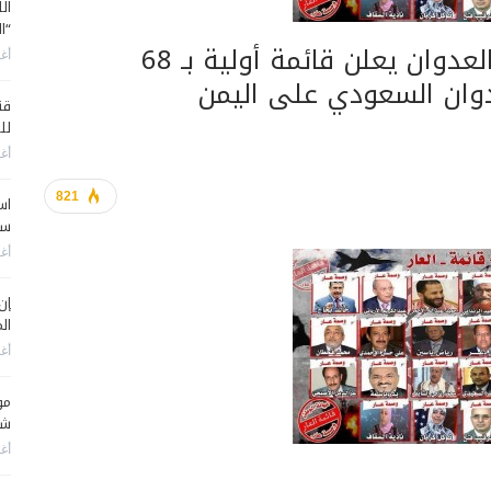
ال
“ا
تحالف العدالة الشعبية لمواجهة العدوان يعلن قائمة أولية بـ 68
أغس
وان السعودي على اليمن
قن
لل
أغس
821
اس
سي
أغس
إن
الم
أغس
مو
شم
أغس