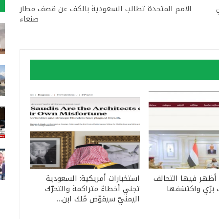
الامم المتحدة تطالب السعودية بالكف عن قصف مطار
صنعاء
 أظهر فيها التحالف
استخبارات أمريكية: السعودية
 برّي واكتشفها
تجني أخطاءً متراكمة والتحرّك
اليمنيّ سيقوّض مُلك ابن…