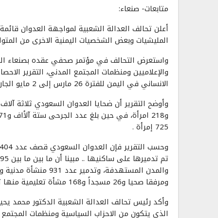
متابعات- صنعاء:
المليشيات وبعض الشخصيات اليمنية الاخرى من المتو
واستعرض التحالف في مؤتمر صحفي عقده بصنعاء اليو
والإعلاميين ومنظمات المجتمع المدني، التقرير ال
الانساني في اليمن للفترة 26 مارس إلى 2 مايو الجاري .
725 إمرأة .
ومرفقا صحيا و26 مسجداً و168 مشأة تعليمية منها ثلاث مدارس قصفت والطلاب يدرسون فيها.
وأكد رئيس تحالف العدالة الشعبية الدكتور محمد يحيى
الذي يتكون من الاحزاب السياسية ومنظمات المجتمع ا