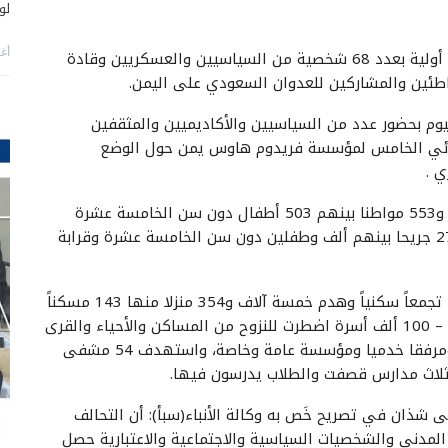
لو
أغس
أعلن تحالف العدالة الشعبية لمواجهة العدوان قائمة أولية بعدد 68 شخصية من السياسيين والعسكريين وقادة
اطئين والمشاركين للعدوان السعودي على اليمن.
م بحضور عدد من السياسيين والأكاديميين والمثقفين
احصائي الخامس لمؤسسة فريدوم هاوس يمن حول الوضع
وأوضح التقرير أن ضحايا العدوان السعودي ثلاثة آلاف و553 مواطنا بينهم 503 أطفال دون سن الخامسة عشرة
و218 امرأة، في حين بلغ عدد الجرحى ستة آلأاف و271 جريحا بينهم ألف وطفلين دون سن الخامسة عشرة وقرابة
وحسب التقرير فإن العدوان السعودي قصف عدد 404 تجمعاً سكنياً وهدم خمسة آلاف و354 منزلا منها 143 مسكناً
تم تدميرها على ساكنيها .. مبينا أن ما بين ما بين 95 – 100 ألف أسرة اضطرت للنزوح من المساكن والأحياء والقرى
والمدن المستهدفة، وتدمير عدد 931 منشأة مدنية ومرفقا خدميا ومؤسسة عامة وخاصة، واستهدف 54 مشفى
 شذان في تصريح خَص به وكالة الأنباء(سبأ): أن التحالف
لمدني والشخصيات السياسية والاجتماعية والاعتبارية حصل