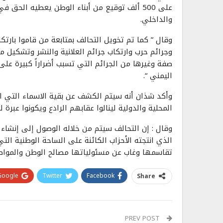
على 500 ألف توقيع من أبناء الوطن يعطيه الحق
والداخلي.
وقال ” كما تم تخويل التحالف بمتابعة من قاموا بارتك
وجرائم حرب وارتكاب جرائم العلانية والنشر وتشكيل م
صفة وغيرها من الجرائم التي تسبب أضراراً كبيرة عل
اليمني “.
وأكد شذان أنه سيتم الكشف عن بقية الاسماء التي ارتك
المحلية والدولية لينالوا عقابهم الرادع ويكونوا عبر
وقال : إن التحالف سيتم من خلاله الوصول إلى إنشاء 
الذي انتجته الأحزاب الكائنة على الساحة الوطنية الت
تقاسمها وغاب عن مسئولياتها مصالح الوطن والمواطن
Google+
Twitter
Facebook
Share
PREV POST