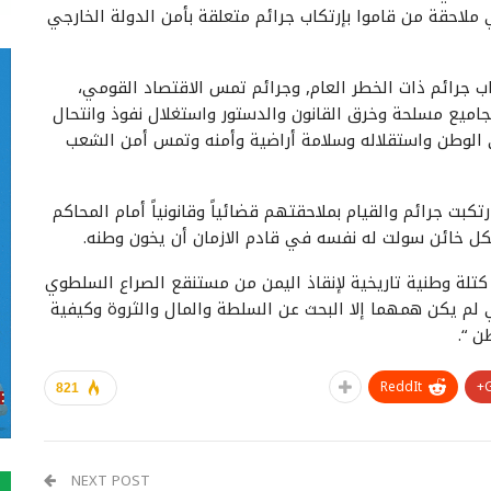
 في ملاحقة من قاموا بإرتكاب جرائم متعلقة بأمن الدولة الخارجي
اب جرائم ذات الخطر العام, وجرائم تمس الاقتصاد القومي،
جاميع مسلحة وخرق القانون والدستور واستغلال نفوذ وانتحال
ى الوطن واستقلاله وسلامة أراضية وأمنه وتمس أمن الشعب
بت جرائم والقيام بملاحقتهم قضائياً وقانونياً أمام المحاكم
ة لكل خائن سولت له نفسه في قادم الازمان أن يخون وطنه.
كتلة وطنية تاريخية لإنقاذ اليمن من مستنقع الصراع السلطوي
ي لم يكن همهما إلا البحث عن السلطة والمال والثروة وكيفية
 “.
ReddIt
821
NEXT POST