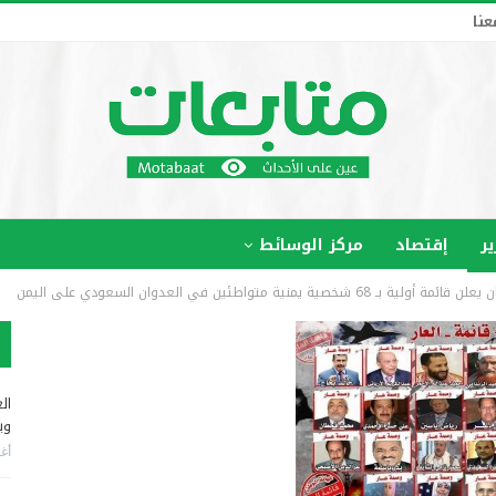
عنا
ير
إقتصاد
مركز الوسائط
ة متواطئين في العدوان السعودي على اليمن
ال
وب
أغس