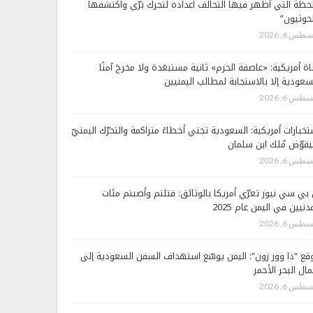
لحظة التي أظهر فيها التحالف اعداده لتحرك برّي واكتشفها
لحوثيون”
طس 6, 2026
اة أمريكية: «عاصفة الحزم» ثانية مستبعَدة ولا مخرجَ آمنًا
سعودية إلا بالاستجابة لمطالب اليمنيين
طس 6, 2026
تخبارات أمريكية: السعودية تجني أخطاءً متراكمة والتحرّك اليمنيّ
قوّض مُلك ابن سلمان
طس 6, 2026
 بي سي نيوز تعرّي أمريكا بالوثائق: قتلتم وأصبتم مئات
دنيين في اليمن عام 2025
طس 6, 2026
قع “ذا وور زون”: اليمن يوسّع استهداف السفن السعودية إلى
ال البحر الأحمر
طس 6, 2026