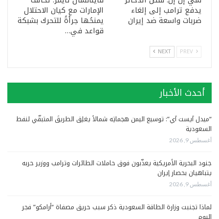
سي إن إن: نقص الذخائر
فاينانشال تايمز: تحالف
يدفع ترامب إلى إلغاء
الإمارات مع كيان الاحتلال
ضربات واسعة ضد إيران
يمنحُها جرأةً للتحرك بشبكة
قواعد في…
NEXT
PREV
أحدث الأخبار
“ميدل آيست آي”: توسيع اليمن هجماتِه شمالاً يغلِق الطريقَ المتبقّي لنفط
السعودية
أغسطس 9, 2026
جنود البحرية الأمريكية يعذّبون فوق حاملات الطائرات وترامب ووزير حربه
يتباهيان بحصار إيران
أغسطس 9, 2026
لماذا تجنبت وزارة الطاقة السعودية ذكر سبب حريق مصفاة “أرامكو” فجر
اليوم