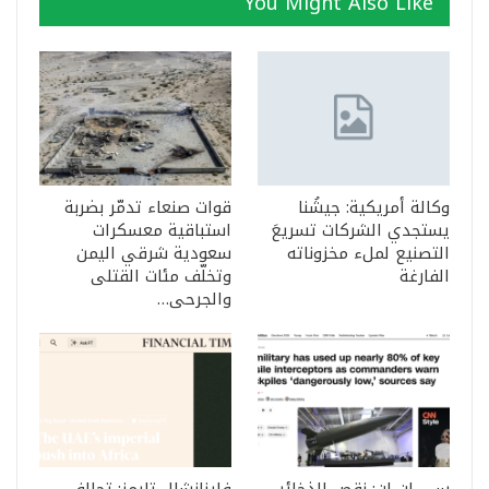
You Might Also Like
وكالة أمريكية: جيشُنا
قوات صنعاء تدمّر بضربة
يستجدي الشركات تسريعَ
استباقية معسكرات
التصنيع لملء مخزوناته
سعودية شرقي اليمن
الفارغة
وتخلّف مئات القتلى
والجرحى…