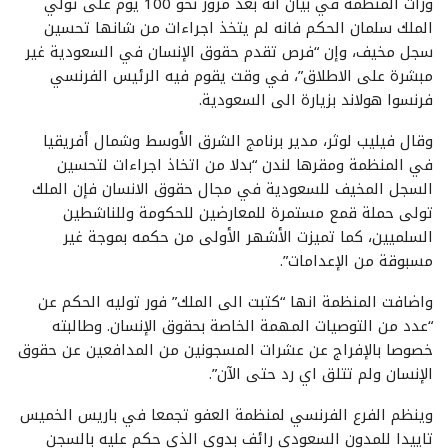
ورأت المنظمة في بيان انه بعد مرور نحو 100 يوم على تولي
الملك سلمان الحكم فانه لم يتخذ اجراءات من شانها تحسين
سجل مخيف، وإن “فرص تقدم حقوق الإنسان في السعودیة غير
مبشرة على الاطلاق”، في وقت يقوم فيه الرئيس الفرنسي
فرنسوا هولاند بزيارة الى السعودية.
وقال فيليب لوثر، مدير برنامج الشرق الأوسط وشمال أفريقيا
في المنظمة ومقرها لندن “بدلا من اتخاذ اجراءات لتحسين
السجل المخيف للسعودية في مجال حقوق الانسان فإن الملك
تولى حملة قمع مستمرة للمعارضين للحكومة وللناشطين
السلميين، كما تميزت الأشهر الأولى من حكمه بموجة غير
مسبوقة من الإعدامات”.
واضافت المنظمة انها “كتبت الى الملك” فور توليه الحكم عن
“عدد من التوصيات المهمة الخاصة بحقوق الإنسان. وطالبته
خصوصا بالإفراج عن عشرات المسجونين من المدافعين عن حقوق
الإنسان ولم تتلق اي رد حتى الآن”.
وينظم الفرع الفرنسي لمنظمة العفو تجمعا في باريس الخميس
تاييدا للمدون السعودي رائف بدوي الذي حكم عليه بالسجن