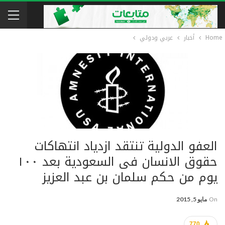
Home
أخبار
عربي ودولي
العفو الدولیة تنتقد ازدیاد انتهاکات
حقوق الانسان فی السعودیة بعد ١٠٠
یوم من حکم سلمان بن عبد العزیز
On
مايو 5, 2015
770