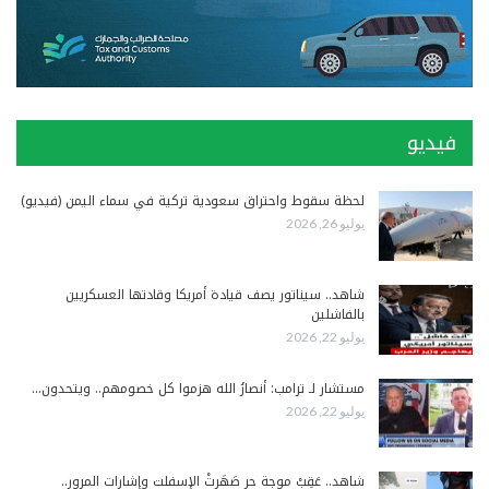
فيديو
لحظة سقوط واحتراق سعودية تركية في سماء اليمن (فيديو)
يوليو 26, 2026
شاهد.. سيناتور يصف قيادة أمريكا وقادتها العسكريين
بالفاشلين
يوليو 22, 2026
مستشار لـ ترامب: أنصارُ الله هزموا كل خصومهم.. ويتحدون…
يوليو 22, 2026
شاهد.. عَقِبْ موجة حر صَهَرتْ الإسفلت وإشارات المرور..