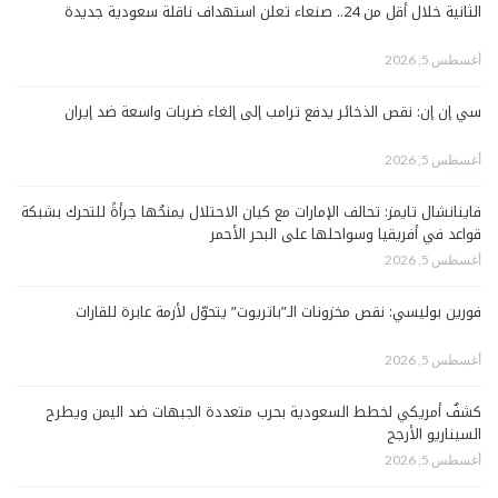
الثانية خلال أقل من 24.. صنعاء تعلن استهداف ناقلة سعودية جديدة
أغسطس 5, 2026
سي إن إن: نقص الذخائر يدفع ترامب إلى إلغاء ضربات واسعة ضد إيران
أغسطس 5, 2026
فاينانشال تايمز: تحالف الإمارات مع كيان الاحتلال يمنحُها جرأةً للتحرك بشبكة
قواعد في أفريقيا وسواحلها على البحر الأحمر
أغسطس 5, 2026
فورين بوليسي: نقص مخزونات الـ”باتريوت” يتحوّل لأزمة عابرة للقارات
أغسطس 5, 2026
كشفٌ أمريكي لخطط السعودية بحرب متعددة الجبهات ضد اليمن ويطرح
السيناريو الأرجح
أغسطس 5, 2026