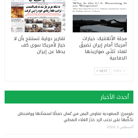
مجلة الأتلانتيك: خيارات
تقارير دولية تستنتج بأن لا
أمريكا أمام إيران تضيقُ
خيارَ لأمريكا سوى كف
لنفاد ثلثَي صواريخها
يدها عن إيران
الدفاعية
NEXT
PREV
أحدث الأخبار
بلومبرغ: السعودية تفاوض اليمن في عُمان حفظًا لمنشآتها وواشنطن
تحُضُّها على تجنب الرد حَذَرَ الغلاء النفطي
أغسطس 5, 2026