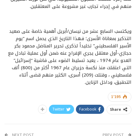
منهم في إجراء تجارب غير مشروعة على المعتقلين.
ويكتسب السابع عشر من نيسان/أبريل أهمية خاصة على صعيد
التذكير بمعاناة الأسرى؛ فهذا التاريخ الذي يحمل اسم “يوم
الأسير الفلسطيني” تخليداً لذكرى تحرير المناضل محمود بكر
حجازي-أول معتقل يجري الإفراج عنه ضمن أول عملية تبادل مع
العدو عام 1974 ، يعيد تسليط الضوء على فاشية “إسرائيل”
التي اعتقلت منذ نكسة حزيران عام 1967 أكثر من (800) ألف
فلسطيني ، وقتلت (209) أسرى، الكثير منهم قضى أثناء
التحقيق، وداخل الزناين.
1٬195
Twitter
Facebook
Share
NEXT POST
PREV POST