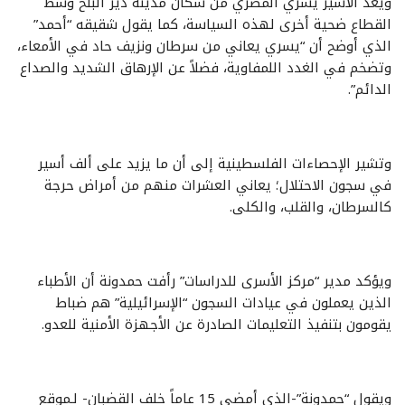
ويعد الأسير يسري المصري من سكان مدينة دير البلح وسط
القطاع ضحية أخرى لهذه السياسة، كما يقول شقيقه “أحمد”
الذي أوضح أن “يسري يعاني من سرطان ونزيف حاد في الأمعاء،
وتضخم في الغدد اللمفاوية، فضلاً عن الإرهاق الشديد والصداع
الدائم”.
وتشير الإحصاءات الفلسطينية إلى أن ما يزيد على ألف أسير
في سجون الاحتلال؛ يعاني العشرات منهم من أمراض حرجة
كالسرطان، والقلب، والكلى.
ويؤكد مدير “مركز الأسرى للدراسات” رأفت حمدونة أن الأطباء
الذين يعملون في عيادات السجون “الإسرائيلية” هم ضباط
يقومون بتنفيذ التعليمات الصادرة عن الأجهزة الأمنية للعدو.
ويقول “حمدونة”-الذي أمضى 15 عاماً خلف القضبان- لـموقع