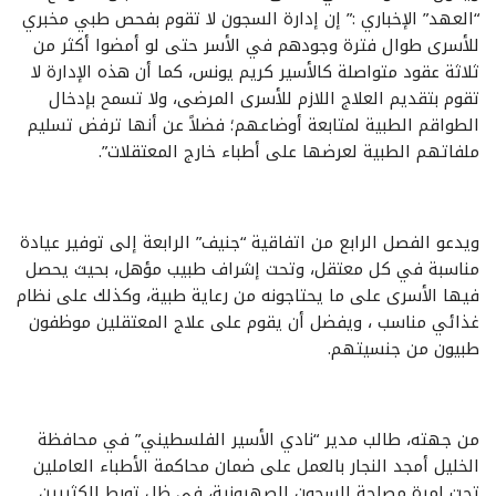
“العهد” الإخباري :” إن إدارة السجون لا تقوم بفحص طبي مخبري
للأسرى طوال فترة وجودهم في الأسر حتى لو أمضوا أكثر من
ثلاثة عقود متواصلة كالأسير كريم يونس، كما أن هذه الإدارة لا
تقوم بتقديم العلاج اللازم للأسرى المرضى، ولا تسمح بإدخال
الطواقم الطبية لمتابعة أوضاعهم؛ فضلاً عن أنها ترفض تسليم
ملفاتهم الطبية لعرضها على أطباء خارج المعتقلات”.
ويدعو الفصل الرابع من اتفاقية “جنيف” الرابعة إلى توفير عيادة
مناسبة في كل معتقل، وتحت إشراف طبيب مؤهل، بحيث يحصل
فيها الأسرى على ما يحتاجونه من رعاية طبية، وكذلك على نظام
غذائي مناسب ، ويفضل أن يقوم على علاج المعتقلين موظفون
طبيون من جنسيتهم.
من جهته، طالب مدير “نادي الأسير الفلسطيني” في محافظة
الخليل أمجد النجار بالعمل على ضمان محاكمة الأطباء العاملين
تحت إمرة مصلحة السجون الصهيونية، في ظل تورط الكثيرين